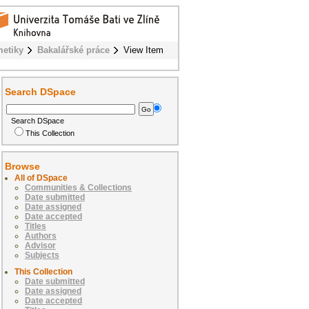
metiky
Bakalářské práce
View Item
Search DSpace
Search DSpace
This Collection
Browse
All of DSpace
Communities & Collections
Date submitted
Date assigned
Date accepted
Titles
Authors
Advisor
Subjects
This Collection
Date submitted
Date assigned
Date accepted