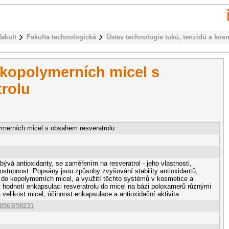
fakult
Fakulta technologická
Ústav technologie tuků, tenzidů a kos
 kopolymerních micel s
rolu
lymerních micel s obsahem resveratrolu
ývá antioxidanty, se zaměřením na resveratrol - jeho vlastnosti,
 dostupnost. Popsány jsou způsoby zvyšování stability antioxidantů,
do kopolymerních micel, a využití těchto systémů v kosmetice a
t hodnotí enkapsulaci resveratrolu do micel na bázi poloxamerů různými
elikost micel, účinnost enkapsulace a antioxidační aktivita.
10563/58231