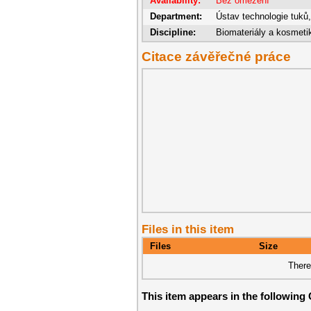
Availability:
Bez omezení
Department:
Ústav technologie tuků
Discipline:
Biomateriály a kosmeti
Citace závěřečné práce
Files in this item
Files
Size
There
This item appears in the following 