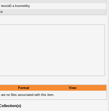
, tenzidů a kosmetiky
ka
Format
View
 are no files associated with this item.
Collection(s)