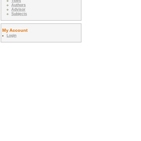
Titles
Authors
Advisor
Subjects
My Account
Login