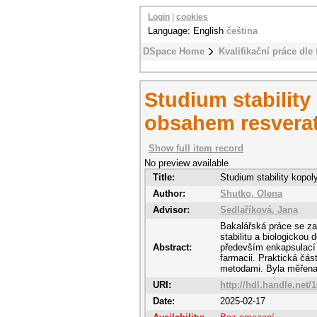
Login
|
cookies
Language: English
čeština
DSpace Home
Kvalifikační práce dle 
Studium stability
obsahem resverat
Show full item record
No preview available
Title:
Studium stability kopo
Author:
Shutko, Olena
Advisor:
Sedlaříková, Jana
Bakalářská práce se zab
stabilitu a biologickou
Abstract:
především enkapsulací 
farmacii. Praktická čás
metodami. Byla měřena v
URI:
http://hdl.handle.net/
Date:
2025-02-17