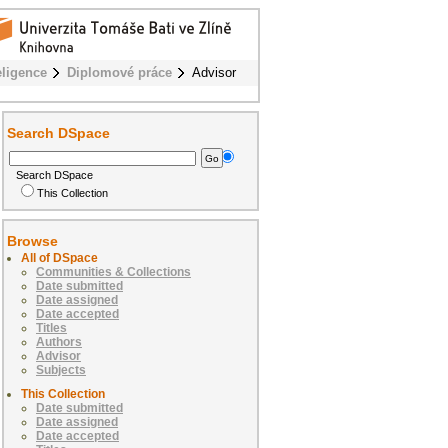
eligence
Diplomové práce
Advisor
Search DSpace
Search DSpace
This Collection
Browse
All of DSpace
Communities & Collections
Date submitted
Date assigned
Date accepted
Titles
Authors
Advisor
Subjects
This Collection
Date submitted
Date assigned
Date accepted