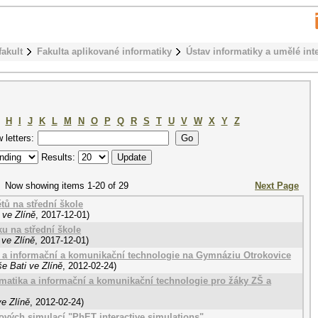
fakult
Fakulta aplikované informatiky
Ústav informatiky a umělé int
H
I
J
K
L
M
N
O
P
Q
R
S
T
U
V
W
X
Y
Z
w letters:
Results:
Now showing items 1-20 of 29
Next Page
tů na střední škole
 ve Zlíně
,
2017-12-01
)
ku na střední škole
 ve Zlíně
,
2017-12-01
)
a a informační a komunikační technologie na Gymnáziu Otrokovice
e Bati ve Zlíně
,
2012-02-24
)
rmatika a informační a komunikační technologie pro žáky ZŠ a
e Zlíně
,
2012-02-24
)
vých simulací "PhET interactive simulations"