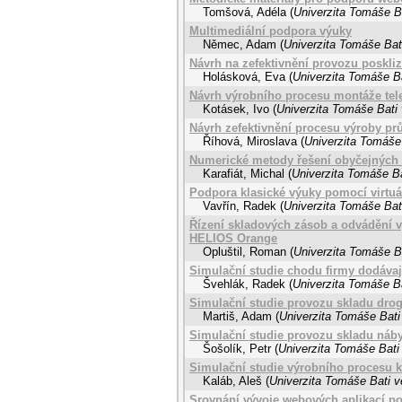
Tomšová, Adéla
(
Univerzita Tomáše Ba
Multimediální podpora výuky
Němec, Adam
(
Univerzita Tomáše Bati
Návrh na zefektivnění provozu poskliz
Holásková, Eva
(
Univerzita Tomáše Ba
Návrh výrobního procesu montáže tele
Kotásek, Ivo
(
Univerzita Tomáše Bati 
Návrh zefektivnění procesu výroby pr
Říhová, Miroslava
(
Univerzita Tomáše 
Numerické metody řešení obyčejných d
Karafiát, Michal
(
Univerzita Tomáše Ba
Podpora klasické výuky pomocí virtuá
Vavřín, Radek
(
Univerzita Tomáše Bati
Řízení skladových zásob a odvádění v
HELIOS Orange
Opluštil, Roman
(
Univerzita Tomáše Ba
Simulační studie chodu firmy dodávaj
Švehlák, Radek
(
Univerzita Tomáše Ba
Simulační studie provozu skladu drog
Martiš, Adam
(
Univerzita Tomáše Bati
Simulační studie provozu skladu náb
Šošolík, Petr
(
Univerzita Tomáše Bati 
Simulační studie výrobního procesu k
Kaláb, Aleš
(
Univerzita Tomáše Bati v
Srovnání vývoje webových aplikací po