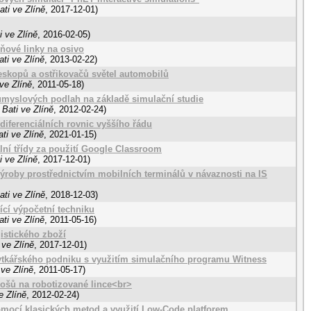
ti ve Zlíně
,
2017-12-01
)
 ve Zlíně
,
2016-02-05
)
ňové linky na osivo
ti ve Zlíně
,
2013-02-22
)
skopů a ostřikovačů světel automobilů
ve Zlíně
,
2011-05-18
)
ůmyslových podlah na základě simulační studie
Bati ve Zlíně
,
2012-02-24
)
iferenciálních rovnic vyššího řádu
ti ve Zlíně
,
2021-01-15
)
lní třídy za použití Google Classroom
 ve Zlíně
,
2017-12-01
)
ýroby prostřednictvím mobilních terminálů v návaznosti na IS
ti ve Zlíně
,
2018-12-03
)
ící výpočetní techniku
ti ve Zlíně
,
2011-05-16
)
istického zboží
 ve Zlíně
,
2017-12-01
)
ytkářského podniku s využitím simulačního programu Witness
ve Zlíně
,
2011-05-17
)
ošů na robotizované lince<br>
e Zlíně
,
2012-02-24
)
mocí klasických metod a využití Low-Code platforem