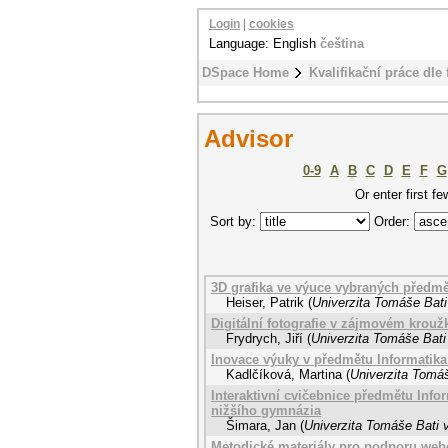
Login
|
cookies
Language: English
čeština
DSpace Home
Kvalifikační práce dle 
Advisor
0-9
A
B
C
D
E
F
G
Or enter first fe
Sort by:
Order:
3D grafika ve výuce vybraných předmě
Heiser, Patrik
(
Univerzita Tomáše Bati
Digitální fotografie v zájmovém krouž
Frydrych, Jiří
(
Univerzita Tomáše Bati
Inovace výuky v předmětu Informatik
Kadlčíková, Martina
(
Univerzita Tomáš
Interaktivní cvičebnice předmětu Info
nižšího gymnázia
Šimara, Jan
(
Univerzita Tomáše Bati v
Metodické materiály pro podporu webo