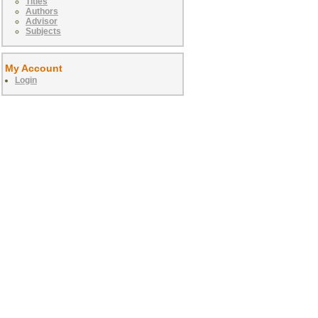
Titles
Authors
Advisor
Subjects
My Account
Login