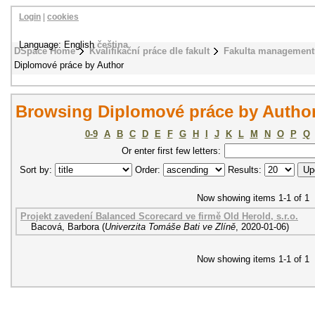
Login
|
cookies
Language: English
čeština
DSpace Home
Kvalifikační práce dle fakult
Fakulta management
Diplomové práce by Author
Browsing Diplomové práce by Author
0-9
A
B
C
D
E
F
G
H
I
J
K
L
M
N
O
P
Q
Or enter first few letters:
Sort by:
Order:
Results:
Now showing items 1-1 of 1
Projekt zavedení Balanced Scorecard ve firmě Old Herold, s.r.o.
Bacová, Barbora
(
Univerzita Tomáše Bati ve Zlíně
,
2020-01-06
)
Now showing items 1-1 of 1