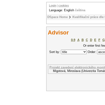
Login
|
cookies
Language: English
čeština
DSpace Home
Kvalifikační práce dle 
Advisor
0-9
A
B
C
D
E
F
G
Or enter first fe
Sort by:
Order:
Projekt zavedení elektronického moni
Migotová, Miroslava
(
Univerzita Tomáš