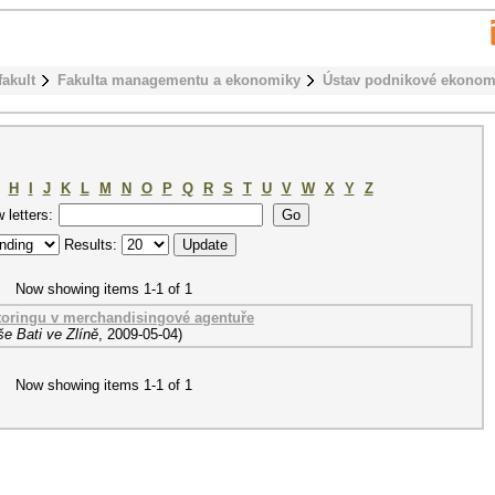
fakult
Fakulta managementu a ekonomiky
Ústav podnikové ekonom
H
I
J
K
L
M
N
O
P
Q
R
S
T
U
V
W
X
Y
Z
w letters:
Results:
Now showing items 1-1 of 1
toringu v merchandisingové agentuře
e Bati ve Zlíně
,
2009-05-04
)
Now showing items 1-1 of 1