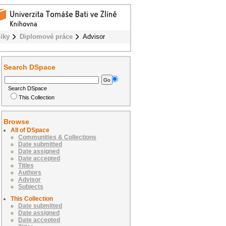
iky
Diplomové práce
Advisor
Search DSpace
Search DSpace
This Collection
Browse
All of DSpace
Communities & Collections
Date submitted
Date assigned
Date accepted
Titles
Authors
Advisor
Subjects
This Collection
Date submitted
Date assigned
Date accepted