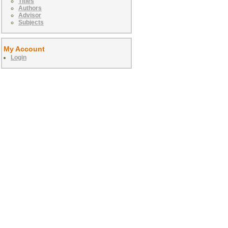
Titles
Authors
Advisor
Subjects
My Account
Login