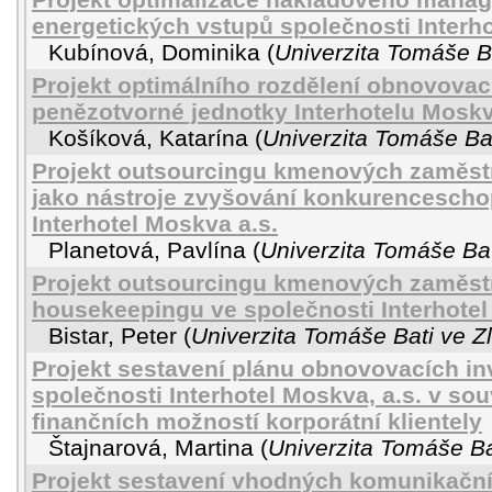
energetických vstupů společnosti Interho
Kubínová, Dominika
(
Univerzita Tomáše Ba
Projekt optimálního rozdělení obnovovac
penězotvorné jednotky Interhotelu Moskv
Košíková, Katarína
(
Univerzita Tomáše Bat
Projekt outsourcingu kmenových zaměs
jako nástroje zvyšování konkurencescho
Interhotel Moskva a.s.
Planetová, Pavlína
(
Univerzita Tomáše Bat
Projekt outsourcingu kmenových zaměst
housekeepingu ve společnosti Interhotel
Bistar, Peter
(
Univerzita Tomáše Bati ve Z
Projekt sestavení plánu obnovovacích inv
společnosti Interhotel Moskva, a.s. v so
finančních možností korporátní klientely
Štajnarová, Martina
(
Univerzita Tomáše Ba
Projekt sestavení vhodných komunikační