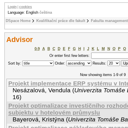
Login
|
cookies
Language: English
čeština
DSpace Home
Kvalifikační práce dle fakult
Fakulta management
Advisor
0-9
A
B
C
D
E
F
G
H
I
J
K
L
M
N
O
P
Q
Or enter first few letters:
Sort by:
Order:
Results:
Now showing items 1-9 of 9
Projekt implementace ERP systému v Int
Nesázalová, Vendula
(
Univerzita Tomáše B
16
)
Projekt optimalizace investičního rozho
subjektu v hotelovém průmyslu
Bayerová, Kristýna
(
Univerzita Tomáše Bat
Projekt optimalizace nákladového manag