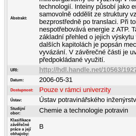
technologií. Inteiny působí jako
samovolně oddělit ze struktury vz
Abstrakt:
bezprostředně po translaci. Při t
nespotřebovává energie z ATP. T
základní přehled o jejich výskyt
dalších kapitolách je popsán me
vyvázání. V závěrečné části je u
předpokládané využití.
http://hdl.handle.net/10563/192
URI:
2006-05-31
Datum:
Pouze v rámci univerzity
Dostupnost:
Ústav potravinářského inženýrst
Ústav:
Studijní
Chemie a technologie potravin
obor:
Klasifikace
závěřečné
B
práce a její
obhajoby: