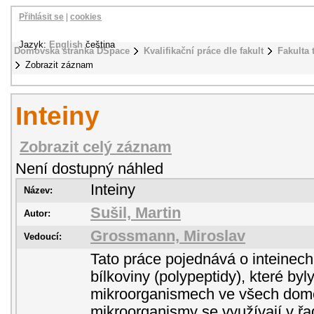
Přihlásit se
|
cookies
Jazyk:
English
čeština
Domovská stránka DSpace
Kvalifikační práce dle fakult
Fakulta 
Zobrazit záznam
Inteiny
Zobrazit celý záznam
Není dostupný náhled
Inteiny
Název:
Sušil, Martin
Autor:
Grossmann, Miroslav
Vedoucí:
Tato práce pojednává o inteinech
bílkoviny (polypeptidy), které byl
mikroorganismech ve všech domé
mikroorganismy se využívají v řa