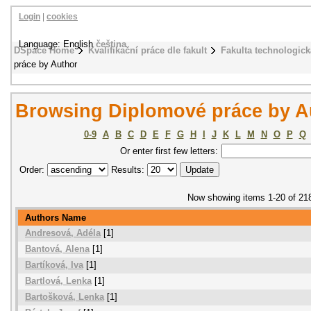
Login
|
cookies
Language: English
čeština
DSpace Home
Kvalifikační práce dle fakult
Fakulta technologick
práce by Author
Browsing Diplomové práce by A
0-9
A
B
C
D
E
F
G
H
I
J
K
L
M
N
O
P
Q
Or enter first few letters:
Order:
Results:
Now showing items 1-20 of 21
Authors Name
Andresová, Adéla
[1]
Bantová, Alena
[1]
Bartíková, Iva
[1]
Bartlová, Lenka
[1]
Bartošková, Lenka
[1]