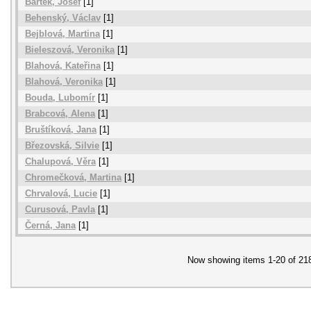
Bártek, Josef
[1]
Behenský, Václav
[1]
Bejblová, Martina
[1]
Bieleszová, Veronika
[1]
Blahová, Kateřina
[1]
Blahová, Veronika
[1]
Bouda, Lubomír
[1]
Brabcová, Alena
[1]
Bruštíková, Jana
[1]
Březovská, Silvie
[1]
Chalupová, Věra
[1]
Chromečková, Martina
[1]
Chrvalová, Lucie
[1]
Curusová, Pavla
[1]
Černá, Jana
[1]
Now showing items 1-20 of 21