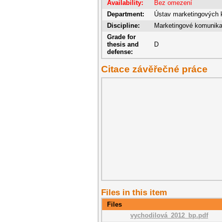
Availability:
Bez omezení
Department:
Ústav marketingových 
Discipline:
Marketingové komunik
Grade for
thesis and
D
defense:
Citace závěřečné práce
Files in this item
Files
vychodilová_2012_bp.pdf