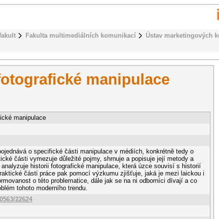
fakult
Fakulta multimediálních komunikací
Ústav marketingových 
fotografické manipulace
fické manipulace
pojednává o specifické části manipulace v médiích, konkrétně tedy o
tické části vymezuje důležité pojmy, shrnuje a popisuje její metody a
nalyzuje historii fotografické manipulace, která úzce souvisí s historií
raktické části práce pak pomocí výzkumu zjišťuje, jaká je mezi laickou i
ormovanost o této problematice, dále jak se na ni odborníci dívají a co
roblém tohoto moderního trendu.
10563/22624