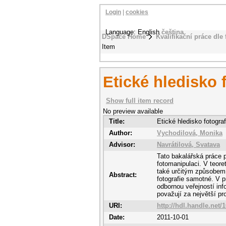
Login
|
cookies
Language: English
čeština
DSpace Home
Kvalifikační práce dle 
Item
Etické hledisko 
Show full item record
No preview available
Title:
Etické hledisko fotogra
Author:
Vychodilová, Monika
Advisor:
Navrátilová, Svatava
Tato bakalářská práce 
fotomanipulaci. V teore
také určitým způsobem a
Abstract:
fotografie samotné. V p
odbornou veřejností inf
považují za největší p
URI:
http://hdl.handle.net/
Date:
2011-10-01