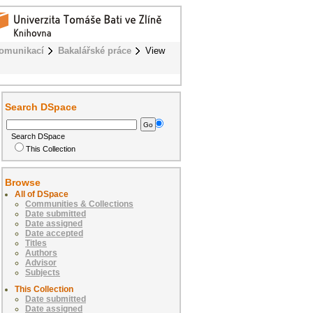
komunikací
Bakalářské práce
View
Search DSpace
Search DSpace
This Collection
Browse
All of DSpace
Communities & Collections
Date submitted
Date assigned
Date accepted
Titles
Authors
Advisor
Subjects
This Collection
Date submitted
Date assigned