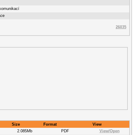
komunikací
ace
26035
Size
Format
View
2.085Mb
PDF
View/
Open