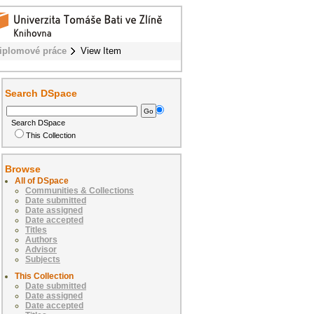
iplomové práce
View Item
Search DSpace
Search DSpace
This Collection
Browse
All of DSpace
Communities & Collections
Date submitted
Date assigned
Date accepted
Titles
Authors
Advisor
Subjects
This Collection
Date submitted
Date assigned
Date accepted