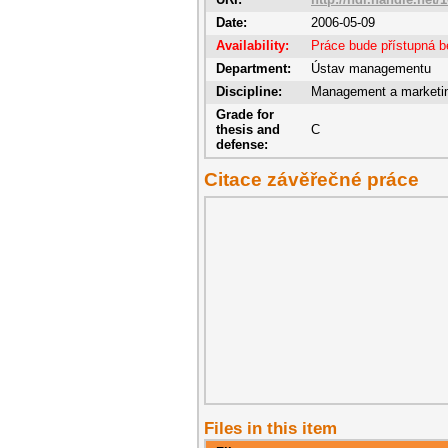
Date:
2006-05-09
Availability:
Práce bude přístupná 
Department:
Ústav managementu
Discipline:
Management a marketi
Grade for
thesis and
C
defense:
Citace závěřečné práce
Files in this item