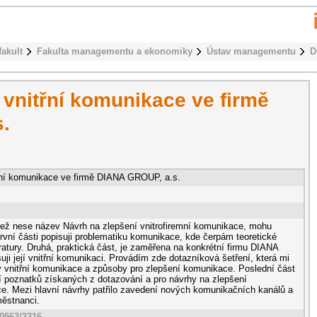
fakult
Fakulta managementu a ekonomiky
Ústav managementu
D
 vnitřní komunikace ve firmě
.
řní komunikace ve firmě DIANA GROUP, a.s.
 jež nese název Návrh na zlepšení vnitrofiremní komunikace, mohu
V první části popisuji problematiku komunikace, kde čerpám teoretické
ratury. Druhá, praktická část, je zaměřena na konkrétní firmu DIANA
ji její vnitřní komunikaci. Provádím zde dotazníková šetření, která mi
 vnitřní komunikace a způsoby pro zlepšení komunikace. Poslední část
tí poznatků získaných z dotazování a pro návrhy na zlepšení
ce. Mezi hlavní návrhy patřilo zavedení nových komunikačních kanálů a
městnanci.
10563/2316