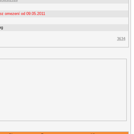
bez omezení od 09.05.2011
ng
3634