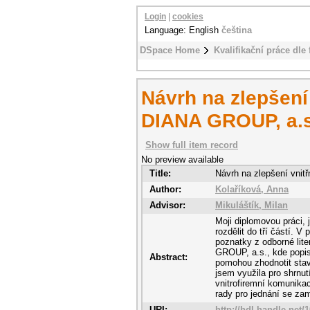
Login
|
cookies
Language: English
čeština
DSpace Home
Kvalifikační práce dle 
Návrh na zlepšení
DIANA GROUP, a.s
Show full item record
No preview available
Title:
Návrh na zlepšení vnit
Author:
Kolaříková, Anna
Advisor:
Mikuláštík, Milan
Moji diplomovou práci,
rozdělit do tří částí. 
poznatky z odborné lite
GROUP, a.s., kde popisu
Abstract:
pomohou zhodnotit stav
jsem využila pro shrnu
vnitrofiremní komunika
rady pro jednání se za
URI:
http://hdl.handle.net/