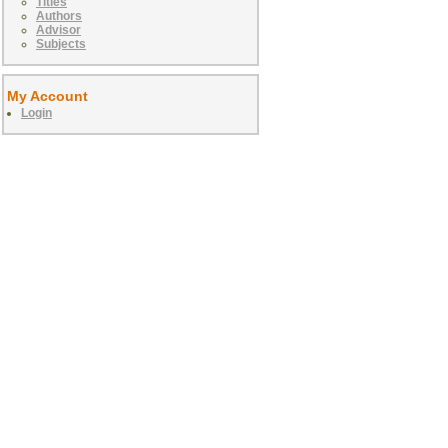
Titles
Authors
Advisor
Subjects
My Account
Login