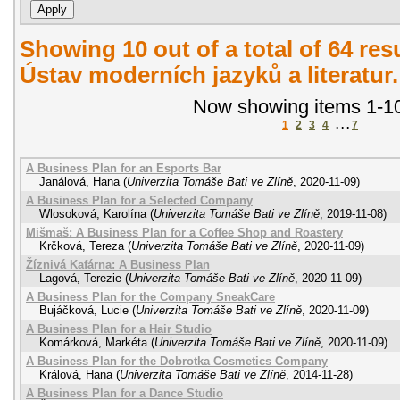
Showing 10 out of a total of 64 re
Ústav moderních jazyků a literatur
Now showing items 1-10
1
2
3
4
. . .
7
A Business Plan for an Esports Bar
Janálová, Hana
(
Univerzita Tomáše Bati ve Zlíně
,
2020-11-09
)
A Business Plan for a Selected Company
Wlosoková, Karolína
(
Univerzita Tomáše Bati ve Zlíně
,
2019-11-08
)
Mišmaš: A Business Plan for a Coffee Shop and Roastery
Krčková, Tereza
(
Univerzita Tomáše Bati ve Zlíně
,
2020-11-09
)
Žíznivá Kafárna: A Business Plan
Lagová, Terezie
(
Univerzita Tomáše Bati ve Zlíně
,
2020-11-09
)
A Business Plan for the Company SneakCare
Bujáčková, Lucie
(
Univerzita Tomáše Bati ve Zlíně
,
2020-11-09
)
A Business Plan for a Hair Studio
Komárková, Markéta
(
Univerzita Tomáše Bati ve Zlíně
,
2020-11-09
)
A Business Plan for the Dobrotka Cosmetics Company
Králová, Hana
(
Univerzita Tomáše Bati ve Zlíně
,
2014-11-28
)
A Business Plan for a Dance Studio