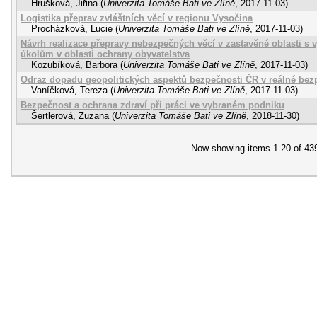
Hrušková, Jiřina
(
Univerzita Tomáše Bati ve Zlíně
,
2017-11-03
)
Logistika přeprav zvláštních věcí v regionu Vysočina
Procházková, Lucie
(
Univerzita Tomáše Bati ve Zlíně
,
2017-11-03
)
Návrh realizace přepravy nebezpečných věcí v zastavěné oblasti s 
úkolům v oblasti ochrany obyvatelstva
Kozubíková, Barbora
(
Univerzita Tomáše Bati ve Zlíně
,
2017-11-03
)
Odraz dopadu geopolitických aspektů bezpečnosti ČR v reálné bezp
Vaníčková, Tereza
(
Univerzita Tomáše Bati ve Zlíně
,
2017-11-03
)
Bezpečnost a ochrana zdraví při práci ve vybraném podniku
Šertlerová, Zuzana
(
Univerzita Tomáše Bati ve Zlíně
,
2018-11-30
)
Now showing items 1-20 of 43