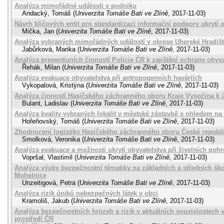
Analýza mimořádné události v podniku
Andacký, Tomáš
(
Univerzita Tomáše Bati ve Zlíně
,
2017-11-03
)
Návrh klíčových entit pro standardizaci informační podpory ukrytí 
Mička, Jan
(
Univerzita Tomáše Bati ve Zlíně
,
2017-11-03
)
Analýza vybraných mimořádných událostí v okrese Uherské Hradišt
Jabůrková, Marika
(
Univerzita Tomáše Bati ve Zlíně
,
2017-11-03
)
Analýza preventivních činností Policie ČR k zajištění ochrany obyva
Řehák, Milan
(
Univerzita Tomáše Bati ve Zlíně
,
2017-11-03
)
Analýza evakuace obyvatelstva při antropogenních haváriích
Vykopalová, Kristýna
(
Univerzita Tomáše Bati ve Zlíně
,
2017-11-03
)
Analýza činností Hasičského záchranného sboru Kraje Vysočina k ú
Bulant, Ladislav
(
Univerzita Tomáše Bati ve Zlíně
,
2017-11-03
)
Analýza kvality vybraných lokalit v městské zástavbě s ohledem na
Hořeňovský, Tomáš
(
Univerzita Tomáše Bati ve Zlíně
,
2017-11-03
)
Zhodnocení logistiky Hasičského záchranného sboru České republ
Smolková, Veronika
(
Univerzita Tomáše Bati ve Zlíně
,
2017-11-03
)
Analýza evakuace a možnosti ukrytí obyvatelstva při živelních po
Vopršal, Vlastimil
(
Univerzita Tomáše Bati ve Zlíně
,
2017-11-03
)
Analýza výuky bezpečnostní tématiky na základních a středních šk
Mohelnice
Unzeitigová, Petra
(
Univerzita Tomáše Bati ve Zlíně
,
2017-11-03
)
Analýza rizik úniků nebezpečných látek v obci
Kramoliš, Jakub
(
Univerzita Tomáše Bati ve Zlíně
,
2017-11-03
)
Analýza bezpečnostních hrozeb a rizik v aktuálních souvislostech 
prostředí ČR