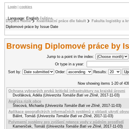
Login
|
cookies
Language: English
čeština
DSpace Home
Kvalifikační práce dle fakult
Fakulta logistiky a k
Diplomové práce by Issue Date
Browsing Diplomové práce by I
Jump to a point in the index:
Or type in a year:
Sort by:
Order:
Results:
Now showing items 1-20 of 43
Ochrana vybraných prvků kritické infrastruktury na krajské úrovni
Dvořáková, Adéla
(
Univerzita Tomáše Bati ve Zlíně
,
2017-11-03
)
Analýza rizik obce
Štecová, Michaela
(
Univerzita Tomáše Bati ve Zlíně
,
2017-11-03
)
Aplikace geografických informačních systémů v oblasti ukrytí obyva
Bálint, Tomáš
(
Univerzita Tomáše Bati ve Zlíně
,
2017-11-03
)
Polymerní systémy pro zvýšení retence vody v půdním prostředí
Kameníček, Tomáš
(
Univerzita Tomáše Bati ve Zlíně
,
2017-11-03
)