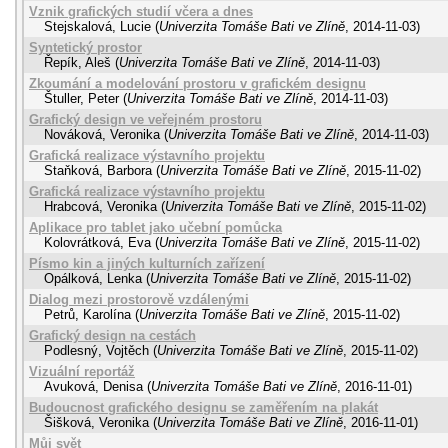
Vznik grafických studií včera a dnes
Stejskalová, Lucie
(
Univerzita Tomáše Bati ve Zlíně
,
2014-11-03
)
Syntetický prostor
Řepík, Aleš
(
Univerzita Tomáše Bati ve Zlíně
,
2014-11-03
)
Zkoumání a modelování prostoru v grafickém designu
Štuller, Peter
(
Univerzita Tomáše Bati ve Zlíně
,
2014-11-03
)
Grafický design ve veřejném prostoru
Nováková, Veronika
(
Univerzita Tomáše Bati ve Zlíně
,
2014-11-03
)
Grafická realizace výstavního projektu
Staňková, Barbora
(
Univerzita Tomáše Bati ve Zlíně
,
2015-11-02
)
Grafická realizace výstavního projektu
Hrabcová, Veronika
(
Univerzita Tomáše Bati ve Zlíně
,
2015-11-02
)
Aplikace pro tablet jako učební pomůcka
Kolovrátková, Eva
(
Univerzita Tomáše Bati ve Zlíně
,
2015-11-02
)
Písmo kin a jiných kulturních zařízení
Opálková, Lenka
(
Univerzita Tomáše Bati ve Zlíně
,
2015-11-02
)
Dialog mezi prostorově vzdálenými
Petrů, Karolína
(
Univerzita Tomáše Bati ve Zlíně
,
2015-11-02
)
Grafický design na cestách
Podlesný, Vojtěch
(
Univerzita Tomáše Bati ve Zlíně
,
2015-11-02
)
Vizuální reportáž
Avuková, Denisa
(
Univerzita Tomáše Bati ve Zlíně
,
2016-11-01
)
Budoucnost grafického designu se zaměřením na plakát
Šišková, Veronika
(
Univerzita Tomáše Bati ve Zlíně
,
2016-11-01
)
Můj svět