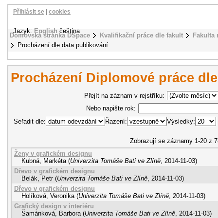
Přihlásit se
|
cookies
Jazyk:
English
čeština
Domovská stránka DSpace
Kvalifikační práce dle fakult
Fakulta
Procházení dle data publikování
Procházení Diplomové práce dle
Přejít na záznam v rejstříku:
Nebo napište rok:
Seřadit dle:
Řazení:
Výsledky:
Zobrazují se záznamy 1-20 z 7
Ženy v grafickém designu
Kubná, Markéta
(
Univerzita Tomáše Bati ve Zlíně
,
2014-11-03
)
Dřevo v grafickém designu
Belák, Petr
(
Univerzita Tomáše Bati ve Zlíně
,
2014-11-03
)
Dřevo v grafickém designu
Holíková, Veronika
(
Univerzita Tomáše Bati ve Zlíně
,
2014-11-03
)
Grafický design v interiéru
Šamánková, Barbora
(
Univerzita Tomáše Bati ve Zlíně
,
2014-11-03
)