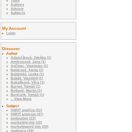
Titles
Authors
Advisor
Subjects
My Account
Login
Discover
Author
Adamčíková, Zdeňka (1)
Ambrosová, Jana (1)
Ančinec, Vlastislav (1)
Babicová, Alena (1)
Babinská, Lenka (1)
Babák, Vlastimil (1)
Bakalíková, Věra (1)
Barnet, Tomáš (1)
Bellovič, Martin (1)
Benčurik, Tomáš (1)
... View More
Subject
SWOT analýza (51)
SWOT analysis (47)
motivation (22)
marketing mix (20)
marketingový mix (20)
motivace (19)