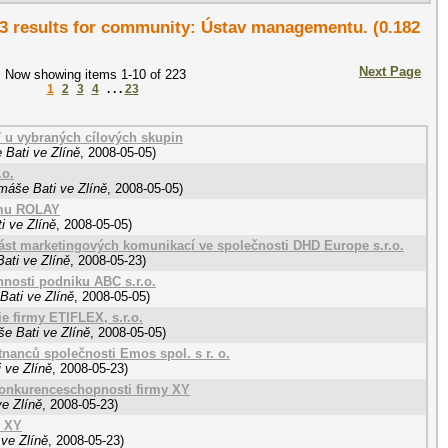
223 results for community: Ústav managementu. (0.182
Next Page
Now showing items 1-10 of 223
1
2
3
4
. . .
23
7 u vybraných cílových skupin
 Bati ve Zlíně
,
2008-05-05
)
.o.
máše Bati ve Zlíně
,
2008-05-05
)
rmu ROLAY
i ve Zlíně
,
2008-05-05
)
st marketingových komunikací ve společnosti DHD Europe s.r.o.
ati ve Zlíně
,
2008-05-23
)
onnosti podniku ABC s.r.o.
Bati ve Zlíně
,
2008-05-05
)
e firmy ETIFLEX, s.r.o.
e Bati ve Zlíně
,
2008-05-05
)
nanců společnosti Emos spol. s r. o.
 ve Zlíně
,
2008-05-23
)
konkurenceschopnosti firmy XY
e Zlíně
,
2008-05-23
)
ě XY
ve Zlíně
,
2008-05-23
)