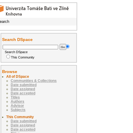
earch
Search DSpace
Search DSpace
This Community
Browse
All of DSpace
Communities & Collections
Date submitted
Date assigned
Date accepted
Titles
Authors
Advisor
Subjects
This Community
Date submitted
Date assigned
Date accepted