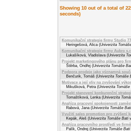
Showing 10 out of a total of 
seconds)
Komunikační strategie firmy Studio 7
Heringešová, Alica
(
Univerzita Tomáše
Komunikační strategie firmy Aukro s.r
Lukašíková, Vladislava
(
Univerzita To
Projekt marketingového plánu pro fi
Štěrba, Ondřej
(
Univerzita Tomáše Bat
Podpora prodeje jako významná součá
Benčurik, Tomáš
(
Univerzita Tomáše B
Motivace a její vliv na zvyšování výk
Mikušková, Petra
(
Univerzita Tomáše 
Projekt stanovení konkurenční strategi
Tomaštíková, Lenka
(
Univerzita Tomáš
Analýza pracovní spokojenosti zaměst
Rabová, Jana
(
Univerzita Tomáše Bati
Využití sales promotion pro zvýšení 
Kepák, Aleš
(
Univerzita Tomáše Bati v
Analýza pracovního prostředí ve firm
Palík, Ondrej
(
Univerzita Tomáše Bati 