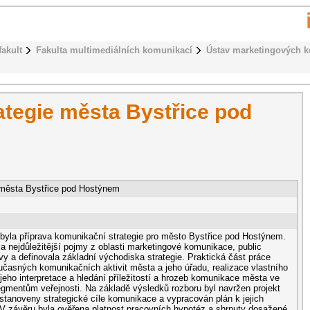
fakult
Fakulta multimediálních komunikací
Ústav marketingových 
tegie města Bystřice pod
 města Bystřice pod Hostýnem
byla příprava komunikační strategie pro město Bystřice pod Hostýnem.
a nejdůležitější pojmy z oblasti marketingové komunikace, public
ávy a definovala základní východiska strategie. Praktická část práce
učasných komunikačních aktivit města a jeho úřadu, realizace vlastního
jeho interpretace a hledání příležitostí a hrozeb komunikace města ve
egmentům veřejnosti. Na základě výsledků rozboru byl navržen projekt
stanoveny strategické cíle komunikace a vypracován plán k jejich
 závěru byla ověřena platnost pracovních hypotéz a shrnuty dosažené