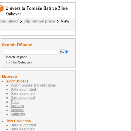
komunikací
Diplomové práce
View
Search DSpace
Search DSpace
This Collection
Browse
All of DSpace
Communities & Collections
Date submitted
Date assigned
Date accepted
Titles
Authors
Advisor
Subjects
This Collection
Date submitted
Date assigned