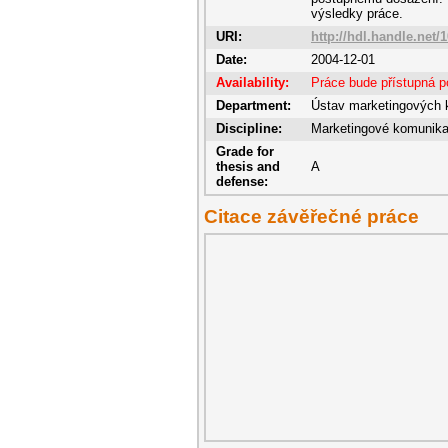
výsledky práce.
URI:
http://hdl.handle.net/
Date:
2004-12-01
Availability:
Práce bude přístupná p
Department:
Ústav marketingových 
Discipline:
Marketingové komunik
Grade for
thesis and
A
defense:
Citace závěřečné práce