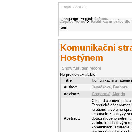
Login
|
cookies
Language: English
čeština
DSpace Home
Kvalifikační práce dle 
Item
Komunikační stra
Hostýnem
Show full item record
No preview available
Title:
Komunikační strategie
Author:
Janečková, Barbora
Advisor:
Gregarová, Magda
Cílem diplomové práce 
Teoretická část vymezil
relations a veřejné spr
sestávala z analýzy so
Abstract:
dotazníkového šetření, 
vztahu k jednotlivým s
komunikační strategie, 
postupnému dosažení. V