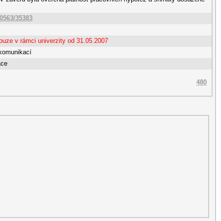
10563/35383
ouze v rámci univerzity od 31.05.2007
komunikací
ace
480