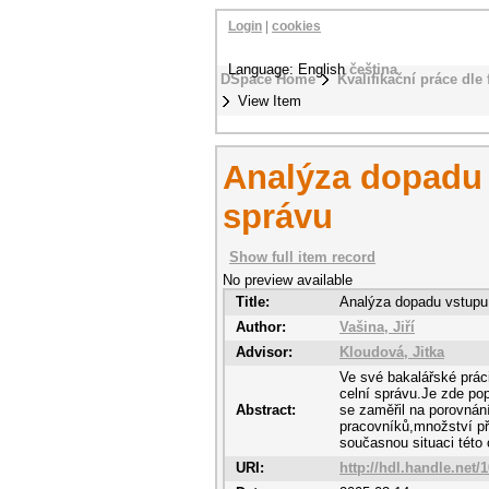
Login
|
cookies
Language: English
čeština
DSpace Home
Kvalifikační práce dle 
View Item
Analýza dopadu 
správu
Show full item record
No preview available
Title:
Analýza dopadu vstupu
Author:
Vašina, Jiří
Advisor:
Kloudová, Jitka
Ve své bakalářské prác
celní správu.Je zde pop
Abstract:
se zaměřil na porovnán
pracovníků,množství př
současnou situaci této 
URI:
http://hdl.handle.net/