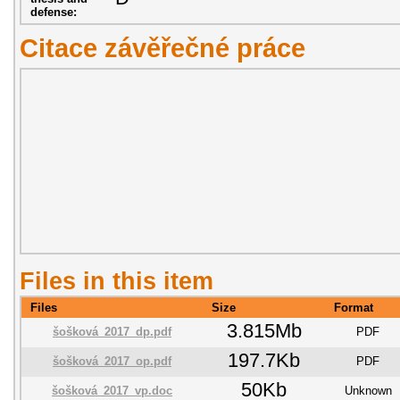
defense:
Citace závěřečné práce
Files in this item
Files
Size
Format
3.815Mb
šošková_2017_dp.pdf
PDF
197.7Kb
šošková_2017_op.pdf
PDF
50Kb
šošková_2017_vp.doc
Unknown