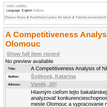
Login
|
cookies
Language: English
čeština
DSpace Home
Kvalifikační práce dle fakult
Fakulta humanitních 
A Competitiveness Analysi
Olomouc
Show full item record
No preview available
A Competitiveness Analysis of 
Title:
Šošková, Katarína
Author:
Vaněk, Jiří
Advisor:
Hlavným cieľom tejto bakalárskej
analyzovať konkurencieschopnos
meste Olomouc a vypracovanie ná