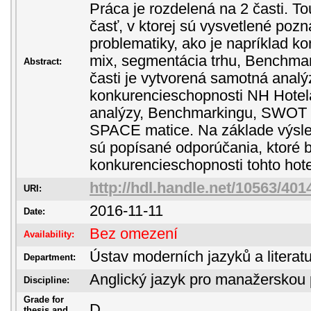
Práca je rozdelená na 2 časti. To
časť, v ktorej sú vysvetlené pozn
problematiky, ako je napríklad k
mix, segmentácia trhu, Benchmar
Abstract:
časti je vytvorená samotná analý
konkurencieschopnosti NH Hote
analýzy, Benchmarkingu, SWOT a
SPACE matice. Na základe výsle
sú popísané odporúčania, ktoré b
konkurencieschopnosti tohto hote
http://hdl.handle.net/10563/401
URI:
2016-11-11
Date:
Bez omezení
Availability:
Ústav moderních jazyků a literatu
Department:
Anglický jazyk pro manažerskou 
Discipline:
Grade for
D
thesis and