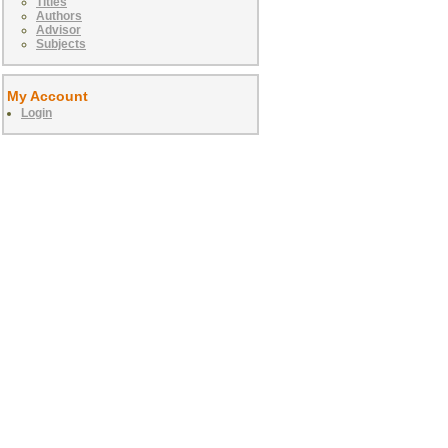
Titles
Authors
Advisor
Subjects
My Account
Login