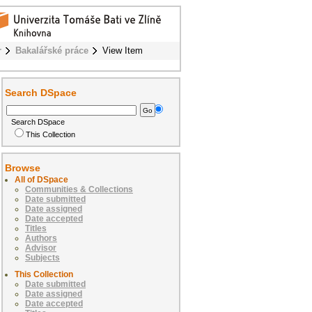
r
Bakalářské práce
View Item
Search DSpace
Search DSpace
This Collection
Browse
All of DSpace
Communities & Collections
Date submitted
Date assigned
Date accepted
Titles
Authors
Advisor
Subjects
This Collection
Date submitted
Date assigned
Date accepted