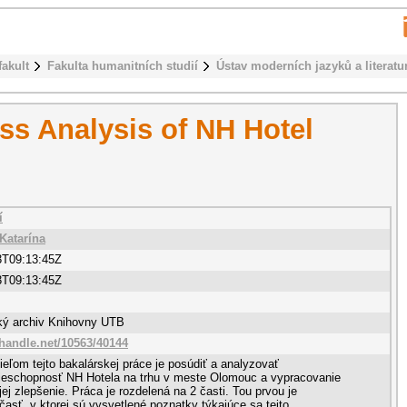
fakult
Fakulta humanitních studií
Ústav moderních jazyků a literatu
ss Analysis of NH Hotel
í
Katarína
3T09:13:45Z
3T09:13:45Z
cký archiv Knihovny UTB
.handle.net/10563/40144
eľom tejto bakalárskej práce je posúdiť a analyzovať
ieschopnosť NH Hotela na trhu v meste Olomouc a vypracovanie
jej zlepšenie. Práca je rozdelená na 2 časti. Tou prvou je
 časť, v ktorej sú vysvetlené poznatky týkajúce sa tejto