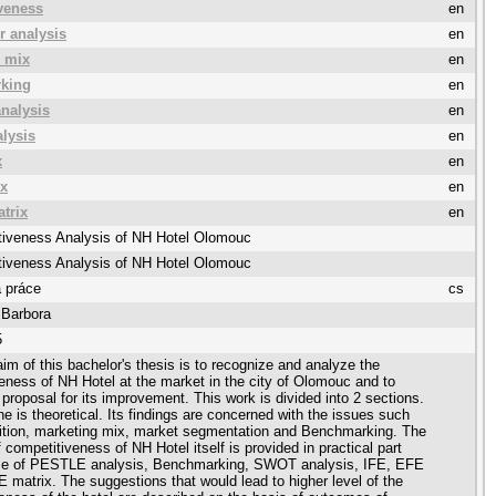
veness
en
r analysis
en
 mix
en
king
en
nalysis
en
lysis
en
x
en
ix
en
trix
en
tiveness Analysis of NH Hotel Olomouc
tiveness Analysis of NH Hotel Olomouc
 práce
cs
 Barbora
5
im of this bachelor's thesis is to recognize and analyze the
eness of NH Hotel at the market in the city of Olomouc and to
 proposal for its improvement. This work is divided into 2 sections.
ne is theoretical. Its findings are concerned with the issues such
ition, marketing mix, market segmentation and Benchmarking. The
 competitiveness of NH Hotel itself is provided in practical part
use of PESTLE analysis, Benchmarking, SWOT analysis, IFE, EFE
matrix. The suggestions that would lead to higher level of the