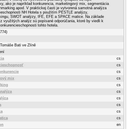
ky, ako je napríklad konkurencia, marketingový mix, segmentácia
hmarking apod. V praktickej časti je vytvorená samotná analýza
ieschopnosti NH Hotela s použitím PESTLE analýzy,
ingu, SWOT analýzy, IFE, EFE a SPACE matice. Na základe
z využitých analýz sú popísané odporúčania, ktoré by viedli k
onkurencieschopnosti tohto hotela.
 774)
 Tomáše Bati ve Zlíně
ení
cia
cs
cieschopnosť
cs
onkurencie
cs
gový mix
cs
king
cs
nalýza
cs
lýza
cs
a
cs
ca
cs
tica
cs
on
en