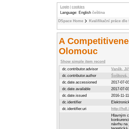
Login
|
cookies
Language: English
čeština
DSpace Home
Kvalifikační práce dle 
A Competitivene
Olomouc
Show simple item record
dc.contributor.advisor
Vaněk, Jiř
dc.contributor.author
Šošková, 
dc.date.accessioned
2017-07-0
dc.date.available
2017-07-0
dc.date.issued
2016-11-11
dc.identifier
Elektroni
dc.identifier.uri
http://hdl
Hlavným ci
konkurenc
návrhu na 
teoretická