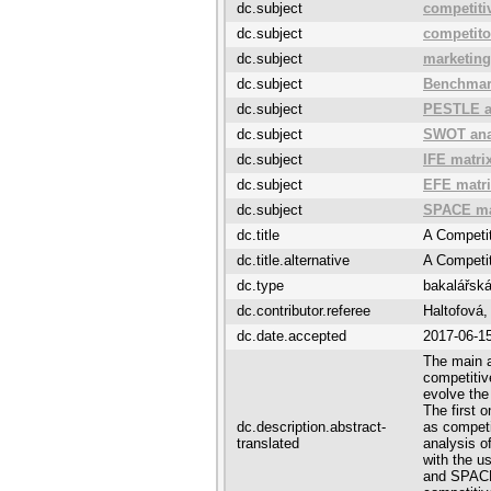
dc.subject
competiti
dc.subject
competito
dc.subject
marketing
dc.subject
Benchmar
dc.subject
PESTLE a
dc.subject
SWOT ana
dc.subject
IFE matri
dc.subject
EFE matr
dc.subject
SPACE ma
dc.title
A Competi
dc.title.alternative
A Competi
dc.type
bakalářská
dc.contributor.referee
Haltofová,
dc.date.accepted
2017-06-1
The main a
competitiv
evolve the
The first o
dc.description.abstract-
as compet
translated
analysis of
with the 
and SPACE 