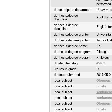
competitiv
performed
dc.description.department
Ústav mode
dc.thesis.degree-
Anglický j
discipline
dc.thesis.degree-
English fo
discipline
dc.thesis.degree-grantor
Univerzita
dc.thesis.degree-grantor
Tomas Bata
dc.thesis.degree-name
Bc.
dc.thesis.degree-program
Filologie
dc.thesis.degree-program
Philology
dc.identifier.stag
45669
utb.result.grade
D
dc.date.submitted
2017-05-0
local.subject
Olomouc 
local.subject
hotely
local.subject
konkuren
local.subject
konkuren
local.subject
Olomouc 
local.subject
hotels