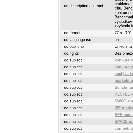
problemati
dc.description.abstract
trhu, Benc
konkurenc
Benchmark
výsledkov 
zvýšeniu k
dc.format
77 s. (101
dc.language.iso
en
dc.publisher
Univerzita
dc.rights
Bez omez
dc.subject
konkuren
dc.subject
konkuren
dc.subject
analýza k
dc.subject
marketin
dc.subject
Benchmar
dc.subject
PESTLE a
dc.subject
SWOT ana
dc.subject
IFE matic
dc.subject
EFE mati
dc.subject
SPACE ma
dc.subject
competiti