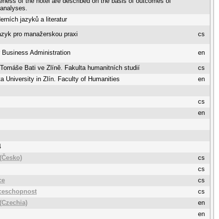
eness of the hotel are described on the basis of outcomes of
 analyses.
rních jazyků a literatur
azyk pro manažerskou praxi
cs
r Business Administration
en
 Tomáše Bati ve Zlíně. Fakulta humanitních studií
cs
 University in Zlín. Faculty of Humanities
en
cs
en
4
(Česko)
cs
cs
ce
cs
ceschopnost
cs
(Czechia)
en
en