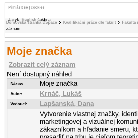
Přihlásit se
|
cookies
Jazyk:
English
čeština
Domovská stránka DSpace
Kvalifikační práce dle fakult
Fakulta
záznam
Moje značka
Zobrazit celý záznam
Není dostupný náhled
Moje značka
Název:
Krnáč, Lukáš
Autor:
Lapšanská, Dana
Vedoucí:
Vytvorenie vlastnej značky, ident
marketingovej a vizuálnej komun
zákazníkom a hľadanie smeru, k
presadiť na trhu je cieľom teoreti