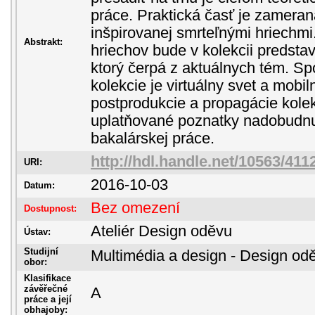
práce. Praktická časť je zameran
inšpirovanej smrteľnými hriechm
Abstrakt:
hriechov bude v kolekcii predst
ktorý čerpá z aktuálnych tém. S
kolekcie je virtuálny svet a mobil
postprodukcie a propagácie kole
uplatňované poznatky nadobudnuté
bakalárskej práce.
http://hdl.handle.net/10563/411
URI:
2016-10-03
Datum:
Bez omezení
Dostupnost:
Ateliér Design oděvu
Ústav:
Studijní
Multimédia a design - Design od
obor:
Klasifikace
závěřečné
A
práce a její
obhajoby: