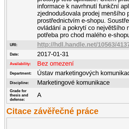
informace k navrhnutí funkční apl
zjednodušovala prodej menšího 
prostřednictvím e-shopu. Soustř
ovládání a pokrytí co největšího 
potřeba pro chod malého e-shop
http://hdl.handle.net/10563/413
URI:
2017-01-31
Date:
Bez omezení
Availability:
Ústav marketingových komunika
Department:
Marketingové komunikace
Discipline:
Grade for
A
thesis and
defense:
Citace závěřečné práce