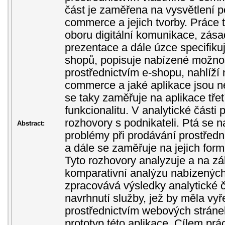
část je zaměřena na vysvětlení po
commerce a jejich tvorby. Práce 
oboru digitální komunikace, zás
prezentace a dále úzce specifikuj
shopů, popisuje nabízené možnos
prostřednictvím e-shopu, nahlíží 
commerce a jaké aplikace jsou n
se taky zaměřuje na aplikace třetí
funkcionalitu. V analytické části
rozhovory s podnikateli. Ptá se na
Abstract:
problémy při prodávání prostředn
a dále se zaměřuje na jejich for
Tyto rozhovory analyzuje a na zák
komparativní analýzu nabízených 
zpracovává výsledky analytické čá
navrhnutí služby, jež by měla vyř
prostřednictvím webových stránek
prototyp této aplikace. Cílem prá