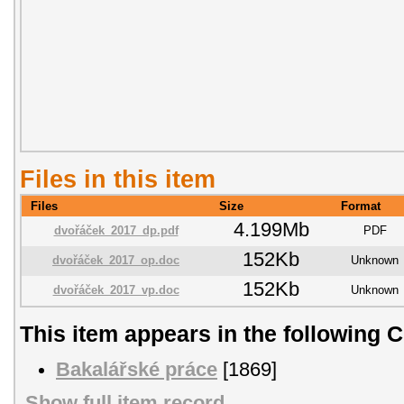
Files in this item
Files
Size
Format
4.199Mb
dvořáček_2017_dp.pdf
PDF
152Kb
dvořáček_2017_op.doc
Unknown
152Kb
dvořáček_2017_vp.doc
Unknown
This item appears in the following C
Bakalářské práce
[1869]
Show full item record