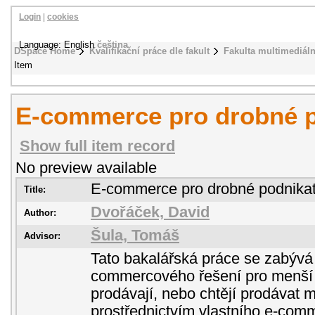
Login
|
cookies
Language: English
čeština
DSpace Home
Kvalifikační práce dle fakult
Fakulta multimediál
Item
E-commerce pro drobné p
Show full item record
No preview available
E-commerce pro drobné podnikat
Title:
Dvořáček, David
Author:
Šula, Tomáš
Advisor:
Tato bakalářská práce se zabývá
commercového řešení pro menší p
prodávají, nebo chtějí prodávat 
prostřednictvím vlastního e-comm