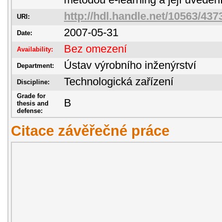
metodou e-learning a její uveden
http://hdl.handle.net/10563/437
URI:
2007-05-31
Date:
Bez omezení
Availability:
Ústav výrobního inženýrství
Department:
Technologická zařízení
Discipline:
Grade for
B
thesis and
defense:
Citace závěřečné práce