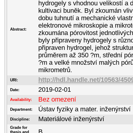
hydrogely s vhodnou velikostí a d
kultivaci buněk. Byl zkoumán vliv
dobu tuhnutí a mechanické vlast
elektronové mikroskopie a mikro
Abstract:
zkoumána pórovitost jednotlivých
byly připraveny hydrogely s různo
připraven hydrogel, jehož struktur
průměrem až 350 ?m, střední pó
?m a velké množství malých pór
mikrometrů.
http://hdl.handle.net/10563/450
URI:
2019-02-01
Date:
Bez omezení
Availability:
Ústav fyziky a mater. inženýrství
Department:
Materiálové inženýrství
Discipline:
Grade for
B
thesis and