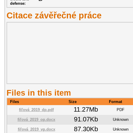
defense:
Citace závěřečné práce
Files in this item
Files
Size
Format
11.27Mb
fiľová_2019_dp.pdf
PDF
91.07Kb
fiľová_2019_op.docx
Unknown
87.30Kb
fiľová_2019_vp.docx
Unknown