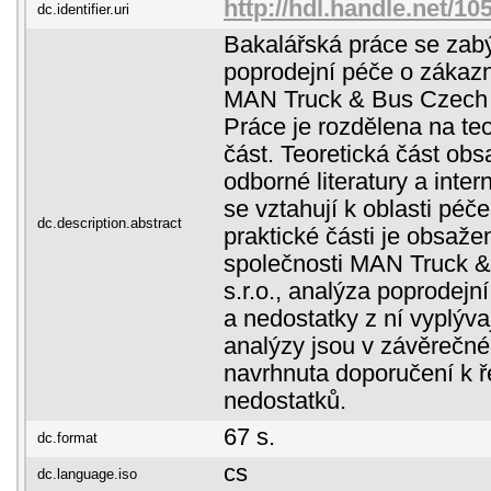
http://hdl.handle.net/1
dc.identifier.uri
Bakalářská práce se zab
poprodejní péče o zákazn
MAN Truck & Bus Czech R
Práce je rozdělena na teo
část. Teoretická část ob
odborné literatury a inter
se vztahují k oblasti péč
dc.description.abstract
praktické části je obsaže
společnosti MAN Truck 
s.r.o., analýza poprodejn
a nedostatky z ní vyplýva
analýzy jsou v závěrečné
navrhnuta doporučení k ř
nedostatků.
67 s.
dc.format
cs
dc.language.iso