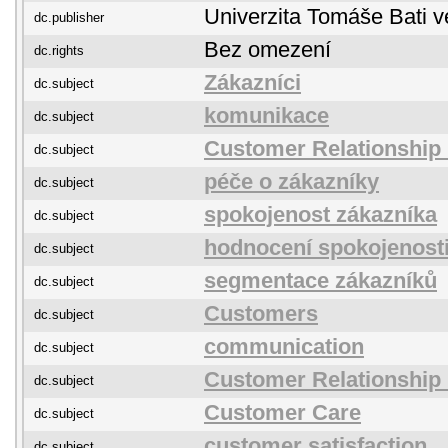
Univerzita Tomáše Bati v
dc.publisher
Bez omezení
dc.rights
Zákazníci
dc.subject
komunikace
dc.subject
Customer Relationshi
dc.subject
péče o zákazníky
dc.subject
spokojenost zákazníka
dc.subject
hodnocení spokojenosti
dc.subject
segmentace zákazníků
dc.subject
Customers
dc.subject
communication
dc.subject
Customer Relationshi
dc.subject
Customer Care
dc.subject
customer satisfaction
dc.subject