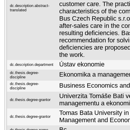
customer care. The practi
dc.description.abstract-
translated
characteristics of the 
Bus Czech Republic s.r.o.
after-sales care in the c
resulting deficiencies. B
recommendation for solvi
deficiencies are proposed 
the work.
Ústav ekonomie
dc.description.department
dc.thesis.degree-
Ekonomika a managemen
discipline
dc.thesis.degree-
Business Economics an
discipline
Univerzita Tomáše Bati ve
dc.thesis.degree-grantor
managementu a ekonomi
Tomas Bata University in 
dc.thesis.degree-grantor
Management and Econo
Bc.
dc.thesis.degree-name