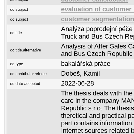
evaluation of customer 
dc.subject
customer segmentation
dc.subject
Analýza poprodejní péče
dc.title
Truck and Bus Czech Repu
Analysis of After Sales 
dc.title.alternative
and Bus Czech Republic s
bakalářská práce
dc.type
Dobeš, Kamil
dc.contributor.referee
2022-06-28
dc.date.accepted
The thesis deals with the
care in the company MA
Republic s.r.o. The thesis
theretical and practical p
part contains information 
Internet sources related to