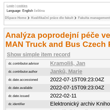
Login
|
cookies
Language: English
čeština
DSpace Home
Kvalifikační práce dle fakult
Fakulta management
Analýza poprodejní péče ve
MAN Truck and Bus Czech Re
Show simple item record
Kramoliš, Jan
dc.contributor.advisor
Janků, Marie
dc.contributor.author
2022-07-15T09:23:04Z
dc.date.accessioned
2022-07-15T09:23:04Z
dc.date.available
2022-02-11
dc.date.issued
Elektronický archiv Kni
dc.identifier