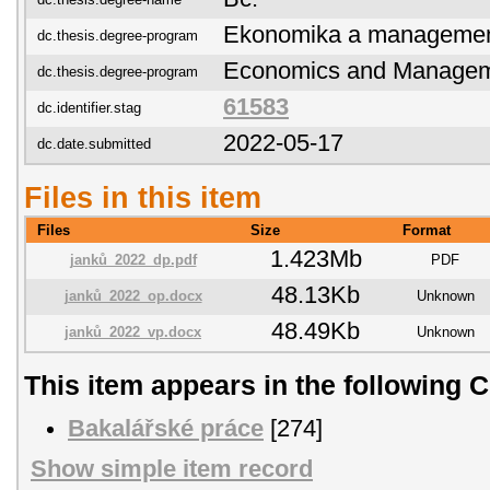
Ekonomika a manageme
dc.thesis.degree-program
Economics and Manage
dc.thesis.degree-program
61583
dc.identifier.stag
2022-05-17
dc.date.submitted
Files in this item
Files
Size
Format
1.423Mb
janků_2022_dp.pdf
PDF
48.13Kb
janků_2022_op.docx
Unknown
48.49Kb
janků_2022_vp.docx
Unknown
This item appears in the following C
Bakalářské práce
[274]
Show simple item record