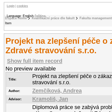
Login
|
cookies
Language: English
čeština
DSpace Home
Kvalifikační práce dle fakult
Fakulta management
Item
Projekt na zlepšení péče o 
Zdravé stravování s.r.o.
Show full item record
No preview available
Projekt na zlepšení péče o zákaz
Title:
stravování s.r.o.
Zemčíková, Andrea
Author:
Kramoliš, Jan
Advisor:
Diplomová práce se zabývá prob