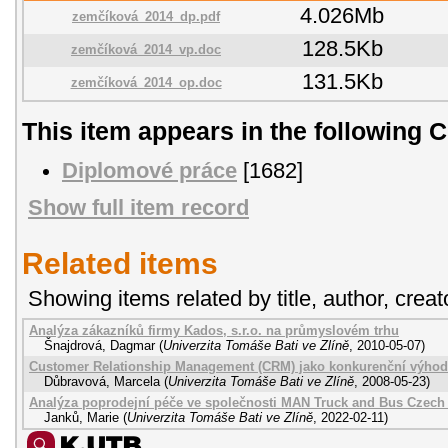
4.026Mb
zemčíková_2014_dp.pdf
128.5Kb
zemčíková_2014_vp.doc
131.5Kb
zemčíková_2014_op.doc
This item appears in the following C
Diplomové práce
[1682]
Show full item record
Related items
Showing items related by title, author, creat
Analýza zákazníků firmy Kados, s.r.o. na průmyslovém trhu
Šnajdrová, Dagmar
(
Univerzita Tomáše Bati ve Zlíně
,
2010-05-07
)
Customer Relationship Management (CRM) jako konkurenční výhoda 
Důbravová, Marcela
(
Univerzita Tomáše Bati ve Zlíně
,
2008-05-23
)
Analýza poprodejní péče ve společnosti MAN Truck and Bus Czech R
Janků, Marie
(
Univerzita Tomáše Bati ve Zlíně
,
2022-02-11
)