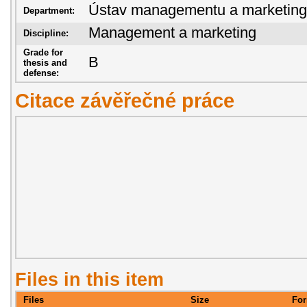
Ústav managementu a marketin
Department:
Management a marketing
Discipline:
Grade for
B
thesis and
defense:
Citace závěřečné práce
Files in this item
Files
Size
For