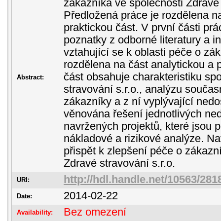
zákazníka ve společnosti Zdravé 
Předložená práce je rozdělena na
praktickou část. V první části pr
poznatky z odborné literatury a i
vztahující se k oblasti péče o zák
rozdělena na část analytickou a 
část obsahuje charakteristiku sp
Abstract:
stravování s.r.o., analýzu souča
zákazníky a z ní vyplývající nedo
věnována řešení jednotlivých ned
navržených projektů, které jsou
nákladové a rizikové analýze. Na
přispět k zlepšení péče o zákazn
Zdravé stravování s.r.o.
http://hdl.handle.net/10563/281
URI:
2014-02-22
Date:
Bez omezení
Availability: