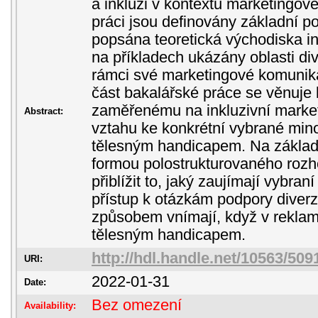
a inkluzi v kontextu marketingo
práci jsou definovány základní po
popsána teoretická východiska in
na příkladech ukázány oblasti div
rámci své marketingové komunika
část bakalářské práce se věnuje
zaměřenému na inkluzivní marke
Abstract:
vztahu ke konkrétní vybrané mino
tělesným handicapem. Na zákla
formou polostrukturovaného rozh
přiblížit to, jaký zaujímají vybran
přístup k otázkám podpory diverz
způsobem vnímají, když v reklam
tělesným handicapem.
http://hdl.handle.net/10563/509
URI:
2022-01-31
Date:
Bez omezení
Availability: