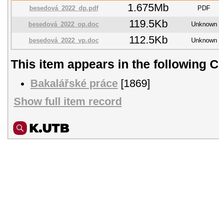
1.675Mb
besedová_2022_dp.pdf
PDF
119.5Kb
besedová_2022_op.doc
Unknown
112.5Kb
besedová_2022_vp.doc
Unknown
This item appears in the following C
Bakalářské práce
[1869]
Show full item record