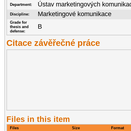
Ústav marketingových komunika
Department:
Marketingové komunikace
Discipline:
Grade for
B
thesis and
defense:
Citace závěřečné práce
Files in this item
Files
Size
Format