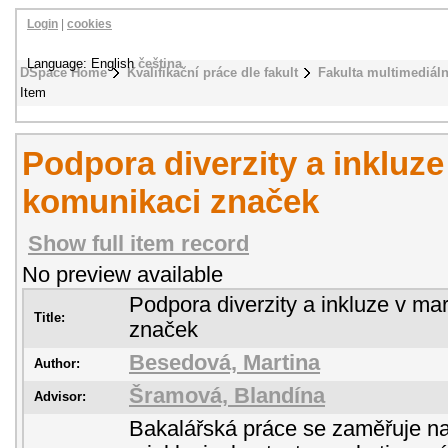
Login
|
cookies
Language: English
čeština
DSpace Home
Kvalifikační práce dle fakult
Fakulta multimediál
Item
Podpora diverzity a inkluz
komunikaci značek
Show full item record
No preview available
Podpora diverzity a inkluze v ma
Title:
značek
Besedová, Martina
Author:
Šramová, Blandína
Advisor:
Bakalářská práce se zaměřuje na