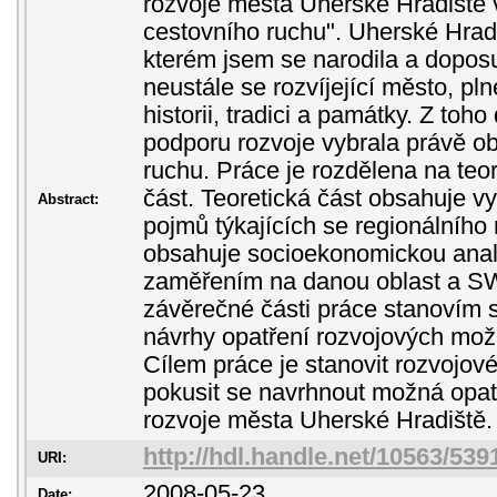
rozvoje města Uherské Hradiště v 
cestovního ruchu". Uherské Hrad
kterém jsem se narodila a doposud
neustále se rozvíjející město, pln
historii, tradici a památky. Z toh
podporu rozvoje vybrala právě ob
ruchu. Práce je rozdělena na teor
část. Teoretická část obsahuje 
Abstract:
pojmů týkajících se regionálního 
obsahuje socioekonomickou ana
zaměřením na danou oblast a S
závěrečné části práce stanovím st
návrhy opatření rozvojových možn
Cílem práce je stanovit rozvojov
pokusit se navrhnout možná opat
rozvoje města Uherské Hradiště.
http://hdl.handle.net/10563/539
URI:
2008-05-23
Date: