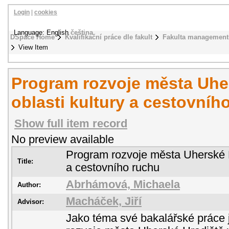
Login
|
cookies
Language: English
čeština
DSpace Home
Kvalifikační práce dle fakult
Fakulta management
View Item
Program rozvoje města Uhe
oblasti kultury a cestovníh
Show full item record
No preview available
Program rozvoje města Uherské Hr
Title:
a cestovního ruchu
Abrhámová, Michaela
Author:
Macháček, Jiří
Advisor:
Jako téma své bakalářské práce 