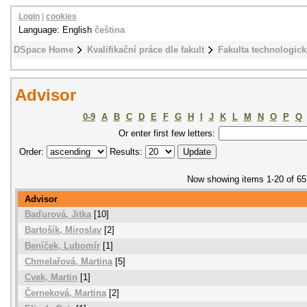
Login
|
cookies
Language: English
čeština
DSpace Home
Kvalifikační práce dle fakult
Fakulta technologick
Advisor
0-9
A
B
C
D
E
F
G
H
I
J
K
L
M
N
O
P
Q
Or enter first few letters:
Order:
Results:
Now showing items 1-20 of 65
Advisor
Baďurová, Jitka
[10]
Bartošík, Miroslav
[2]
Beníček, Lubomír
[1]
Chmelařová, Martina
[5]
Cvek, Martin
[1]
Černeková, Martina
[2]