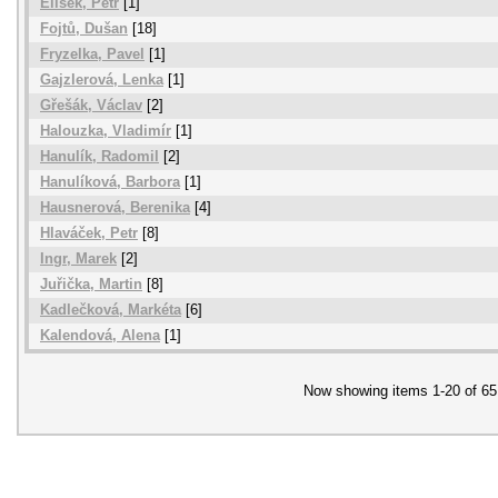
Elisek, Petr
[1]
Fojtů, Dušan
[18]
Fryzelka, Pavel
[1]
Gajzlerová, Lenka
[1]
Gřešák, Václav
[2]
Halouzka, Vladimír
[1]
Hanulík, Radomil
[2]
Hanulíková, Barbora
[1]
Hausnerová, Berenika
[4]
Hlaváček, Petr
[8]
Ingr, Marek
[2]
Juřička, Martin
[8]
Kadlečková, Markéta
[6]
Kalendová, Alena
[1]
Now showing items 1-20 of 65