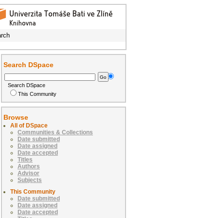
rch
Search DSpace
Search DSpace
This Community
Browse
All of DSpace
Communities & Collections
Date submitted
Date assigned
Date accepted
Titles
Authors
Advisor
Subjects
This Community
Date submitted
Date assigned
Date accepted