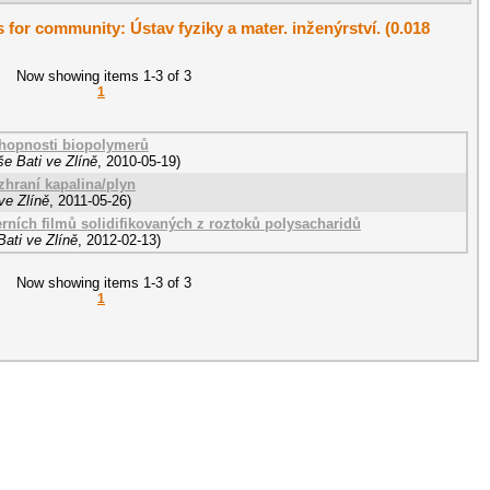
s for community: Ústav fyziky a mater. inženýrství. (0.018
Now showing items 1-3 of 3
1
chopnosti biopolymerů
e Bati ve Zlíně
,
2010-05-19
)
hraní kapalina/plyn
ve Zlíně
,
2011-05-26
)
rních filmů solidifikovaných z roztoků polysacharidů
ati ve Zlíně
,
2012-02-13
)
Now showing items 1-3 of 3
1