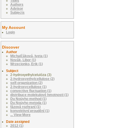
Titles
Authors
Advisor
Subjects
My Account
Login
Discover
Author
Michalčáková, Iveta (1)
Novák, Libor (1)
Wrzecionko, Erik (1)
Subject
2-hydroxyethylcelulóza (3)
2-hydroxyethylcellulose (2)
self-organization (2)
2-hydroxycellulose (1)
convective fluctuation (1)
distribuce molekulové hmotnosti (1)
Du Noüyho method (1)
Du Noüyho metoda (1)
fázová rozhraní (1)
konvektivní proudění (1)
... View More
Date assigned
2012 (1)