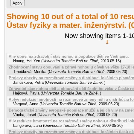
Showing 10 out of a total of 10 re
Ústav fyziky a mater. inženýrství. 
Now showing items 1-10
1
Vliv obuvi na zdravotní stav nohou u populace dětí ve Vietnamu.
Hoang, Hai Yen
(
Univerzita Tomáše Bati ve Zlíně
,
2010-05-15
)
Zhodnocení stavu obouvání a zdraví nohou u dívek ve věku 17-18 le
Trnečková, Monika
(
Univerzita Tomáše Bati ve Zlíně
,
2008-05-20
)
Projevy obezity na rozměrové změny a distribuci lokálních plantárn
Janušková, Petra
(
Univerzita Tomáše Bati ve Zlíně
,
)
Zdravotní stav nohou dětí a obouvání dětí školního věku v České r
Hájková, Pavla
(
Univerzita Tomáše Bati ve Zlíně
,
)
Vplyv redukcie hmotnosti na rozmerové zmeny nôh a distribúcia lo
Vargová, Anna
(
Univerzita Tomáše Bati ve Zlíně
,
2009-05-20
)
Demografické změny evropské populace mužů a jejich vliv na změn
Vácha, Josef
(
Univerzita Tomáše Bati ve Zlíně
,
2008-05-20
)
Vliv redukce hmotnosti na rozměrové změny nohou a distribuci loká
Langerová, Jana
(
Univerzita Tomáše Bati ve Zlíně
,
2009-05-20
)
Projevy obezity na rozměrové změny a distribuci lokálních tlaků d