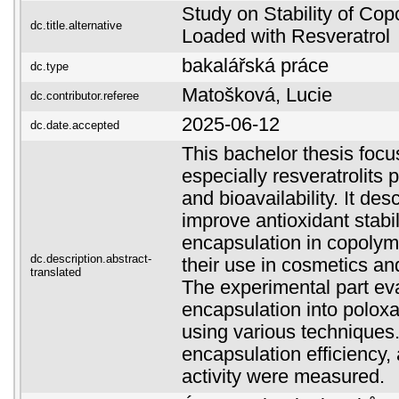
Study on Stability of Cop
dc.title.alternative
Loaded with Resveratrol
bakalářská práce
dc.type
Matošková, Lucie
dc.contributor.referee
2025-06-12
dc.date.accepted
This bachelor thesis focu
especially resveratrolits pr
and bioavailability. It de
improve antioxidant stabil
encapsulation in copolym
dc.description.abstract-
their use in cosmetics a
translated
The experimental part eva
encapsulation into polox
using various techniques.
encapsulation efficiency,
activity were measured.