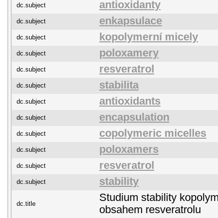
antioxidanty
dc.subject
enkapsulace
dc.subject
kopolymerní micely
dc.subject
poloxamery
dc.subject
resveratrol
dc.subject
stabilita
dc.subject
antioxidants
dc.subject
encapsulation
dc.subject
copolymeric micelles
dc.subject
poloxamers
dc.subject
resveratrol
dc.subject
stability
dc.subject
Studium stability kopolym
dc.title
obsahem resveratrolu