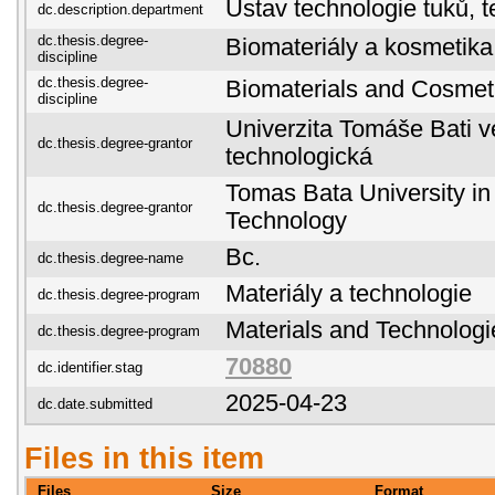
Ústav technologie tuků, 
dc.description.department
dc.thesis.degree-
Biomateriály a kosmetika
discipline
dc.thesis.degree-
Biomaterials and Cosmet
discipline
Univerzita Tomáše Bati ve
dc.thesis.degree-grantor
technologická
Tomas Bata University in 
dc.thesis.degree-grantor
Technology
Bc.
dc.thesis.degree-name
Materiály a technologie
dc.thesis.degree-program
Materials and Technologi
dc.thesis.degree-program
70880
dc.identifier.stag
2025-04-23
dc.date.submitted
Files in this item
Files
Size
Format