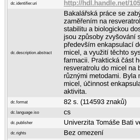
http://hdl.handle.net/1
dc.identifier.uri
Bakalářská práce se zabý
zaměřením na resveratrol 
stabilitu a biologickou d
jsou způsoby zvyšování st
především enkapsulací d
micel, a využití těchto s
dc.description.abstract
farmacii. Praktická část 
resveratrolu do micel na
různými metodami. Byla 
micel, účinnost enkapsul
aktivita.
82 s. (114593 znaků)
dc.format
cs
dc.language.iso
Univerzita Tomáše Bati v
dc.publisher
Bez omezení
dc.rights