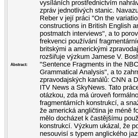
vysíláních prostřednictvím nahrá
zpráv jednotlivých stanic. Navaz
Reber v její práci "On the variati
constructions in British English
postmatch interviews", a to poro
frekvenci používání fragmentární
britskými a americkými zpravoda
rozšiřuje výzkum Jamese V. Bosh
"Sentence Fragments in the NBC
Abstract:
Grammatical Analysis", a to zahr
zpravodajských kanálů: CNN a 
ITV News a SkyNews. Tato práce
otázkou, zda má úroveň formálnos
fragmentárních konstrukcí, a snaž
že americká angličtina je méně fo
mělo docházet k častějšímu použ
konstrukcí. Výzkum ukázal, že p
nesouvisí s typem anglického jaz