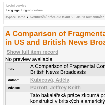
Login
|
cookies
Language: English
čeština
DSpace Home
Kvalifikační práce dle fakult
Fakulta humanitních 
A Comparison of Fragmenta
in US and British News Bro
Show full item record
No preview available
A Comparison of Fragmental Con
Title:
British News Broadcasts
Kubicová, Adéla
Author:
Parrott, Jeffrey Keith
Advisor:
Tato bakalářská práce zkoumá po
konstrukcí v britských a americk