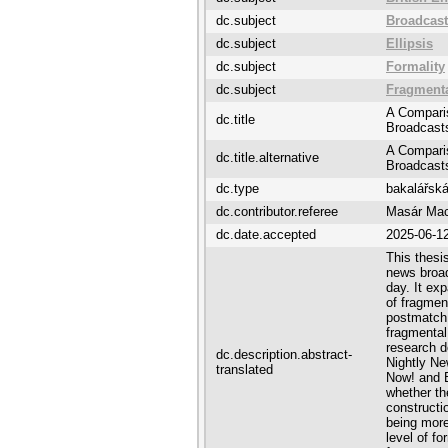
dc.subject
Broadcas
dc.subject
Ellipsis
dc.subject
Formality
dc.subject
Fragmenta
A Comparis
dc.title
Broadcast
A Comparis
dc.title.alternative
Broadcast
dc.type
bakalářská
dc.contributor.referee
Masár Ma
dc.date.accepted
2025-06-1
This thesi
news broad
day. It ex
of fragmen
postmatch 
fragmental
research 
dc.description.abstract-
Nightly N
translated
Now! and 
whether th
constructi
being more
level of f