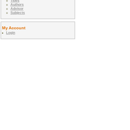
Titles
Authors
Advisor
Subjects
My Account
Login