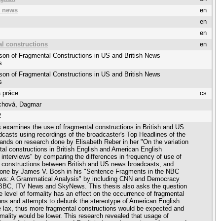
t news
en
en
en
l constructions
en
on of Fragmental Constructions in US and British News
s
on of Fragmental Constructions in US and British News
s
 práce
cs
chová, Dagmar
2
s examines the use of fragmental constructions in British and US
casts using recordings of the broadcaster's Top Headlines of the
pands on research done by Elisabeth Reber in her "On the variation
tal constructions in British English and American English
interviews" by comparing the differences in frequency of use of
 constructions between British and US news broadcasts, and
done by James V. Bosh in his "Sentence Fragments in the NBC
ews: A Grammatical Analysis" by including CNN and Democracy
BBC, ITV News and SkyNews. This thesis also asks the question
e level of formality has an effect on the occurrence of fragmental
ons and attempts to debunk the stereotype of American English
 lax, thus more fragmental constructions would be expected and
ormality would be lower. This research revealed that usage of