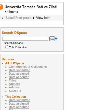
r
Bakalářské práce
View Item
Search DSpace
Search DSpace
This Collection
Browse
All of DSpace
Communities & Collections
Date submitted
Date assigned
Date accepted
Titles
Authors
Advisor
Subjects
This Collection
Date submitted
Date assigned
Date accepted