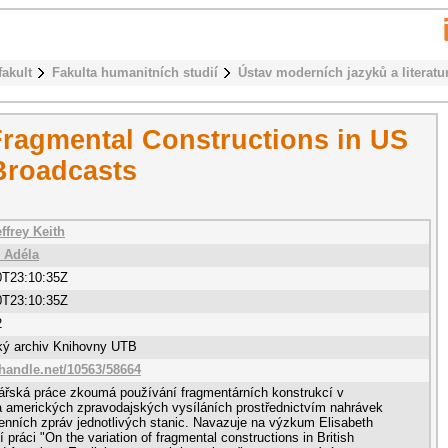
fakult
Fakulta humanitních studií
Ústav moderních jazyků a literatu
ragmental Constructions in US
Broadcasts
effrey Keith
 Adéla
0T23:10:35Z
0T23:10:35Z
2
cký archiv Knihovny UTB
.handle.net/10563/58664
ářská práce zkoumá používání fragmentárních konstrukcí v
a amerických zpravodajských vysíláních prostřednictvím nahrávek
enních zpráv jednotlivých stanic. Navazuje na výzkum Elisabeth
í práci "On the variation of fragmental constructions in British