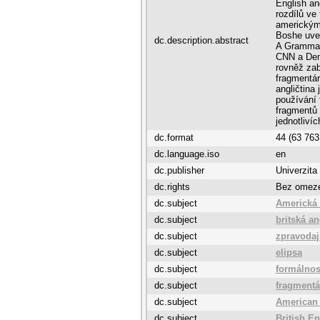
English an
rozdílů ve
americkým
Boshe uve
dc.description.abstract
A Grammati
CNN a Dem
rovněž zab
fragmentár
angličtina
používání 
fragmentů 
jednotliví
dc.format
44 (63 763
dc.language.iso
en
dc.publisher
Univerzita
dc.rights
Bez omez
dc.subject
Americká 
dc.subject
britská an
dc.subject
zpravodaj
dc.subject
elipsa
dc.subject
formálnos
dc.subject
fragmentá
dc.subject
American
dc.subject
British En