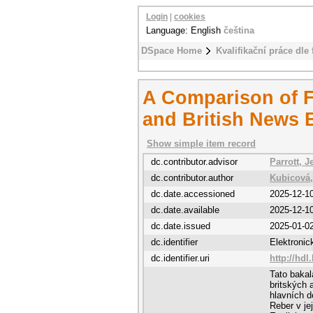
Login
|
cookies
Language: English
čeština
DSpace Home
Kvalifikační práce dle 
A Comparison of F
and British News 
Show simple item record
dc.contributor.advisor
Parrott, J
dc.contributor.author
Kubicová,
dc.date.accessioned
2025-12-1
dc.date.available
2025-12-1
dc.date.issued
2025-01-0
dc.identifier
Elektroni
dc.identifier.uri
http://hdl
Tato bakal
britských 
hlavních d
Reber v jej