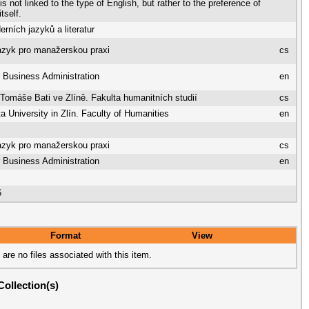
s not linked to the type of English, but rather to the preference of
tself.
rních jazyků a literatur
azyk pro manažerskou praxi
cs
r Business Administration
en
 Tomáše Bati ve Zlíně. Fakulta humanitních studií
cs
 University in Zlín. Faculty of Humanities
en
azyk pro manažerskou praxi
cs
r Business Administration
en
6
Format
View
 are no files associated with this item.
Collection(s)