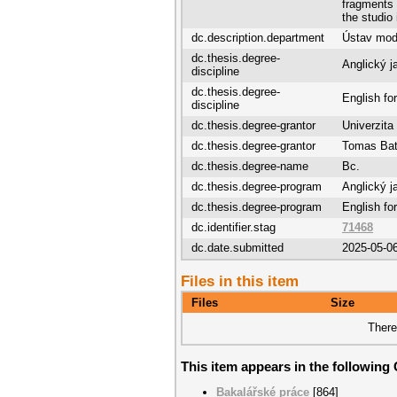
fragments i
the studio i
dc.description.department
Ústav mode
dc.thesis.degree-
Anglický j
discipline
dc.thesis.degree-
English fo
discipline
dc.thesis.degree-grantor
Univerzita
dc.thesis.degree-grantor
Tomas Bata
dc.thesis.degree-name
Bc.
dc.thesis.degree-program
Anglický j
dc.thesis.degree-program
English fo
dc.identifier.stag
71468
dc.date.submitted
2025-05-0
Files in this item
Files
Size
There
This item appears in the following 
Bakalářské práce
[864]