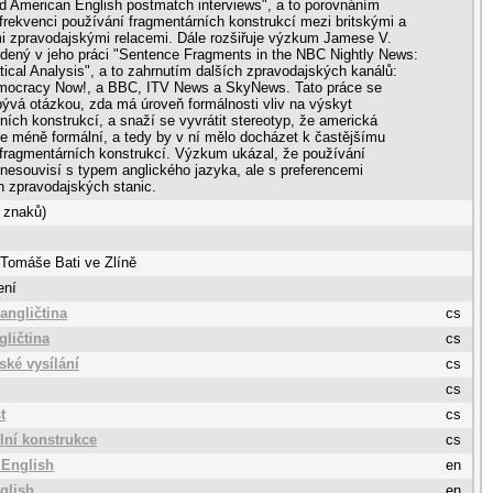
d American English postmatch interviews", a to porovnáním
 frekvenci používání fragmentárních konstrukcí mezi britskými a
i zpravodajskými relacemi. Dále rozšiřuje výzkum Jamese V.
dený v jeho práci "Sentence Fragments in the NBC Nightly News:
cal Analysis", a to zahrnutím dalších zpravodajských kanálů:
ocracy Now!, a BBC, ITV News a SkyNews. Tato práce se
ývá otázkou, zda má úroveň formálnosti vliv na výskyt
ních konstrukcí, a snaží se vyvrátit stereotyp, že americká
 je méně formální, a tedy by v ní mělo docházet k častějšímu
fragmentárních konstrukcí. Výzkum ukázal, že používání
nesouvisí s typem anglického jazyka, ale s preferencemi
ch zpravodajských stanic.
 znaků)
 Tomáše Bati ve Zlíně
ení
angličtina
cs
gličtina
cs
ské vysílání
cs
cs
t
cs
lní konstrukce
cs
 English
en
glish
en