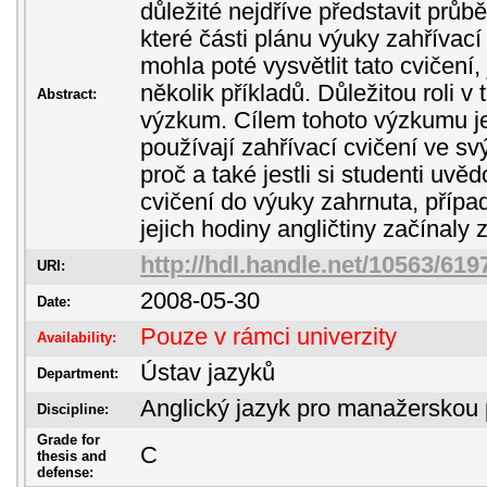
důležité nejdříve představit průbě
které části plánu výuky zahřívací
mohla poté vysvětlit tato cvičení,
několik příkladů. Důležitou roli v 
Abstract:
výzkum. Cílem tohoto výzkumu je z
používají zahřívací cvičení ve sv
proč a také jestli si studenti uvěd
cvičení do výuky zahrnuta, případ
jejich hodiny angličtiny začínaly 
http://hdl.handle.net/10563/619
URI:
2008-05-30
Date:
Pouze v rámci univerzity
Availability:
Ústav jazyků
Department:
Anglický jazyk pro manažerskou 
Discipline:
Grade for
C
thesis and
defense: