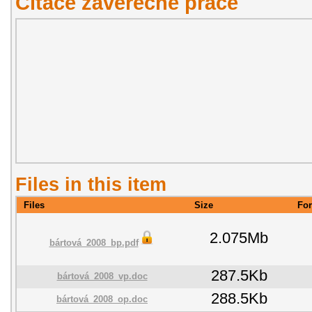
Citace závěřečné práce
Files in this item
Files
Size
Fo
2.075Mb
bártová_2008_bp.pdf
287.5Kb
bártová_2008_vp.doc
288.5Kb
bártová_2008_op.doc