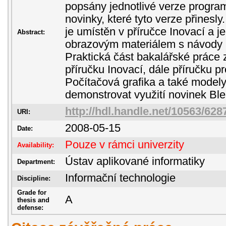
popsány jednotlivé verze progra
novinky, které tyto verze přinesl
je umístěn v příručce Inovací a 
Abstract:
obrazovým materiálem s návody k 
Praktická část bakalářské práce 
příručku Inovací, dále příručku 
Počítačová grafika a také modely,
demonstrovat využití novinek Bl
http://hdl.handle.net/10563/628
URI:
2008-05-15
Date:
Pouze v rámci univerzity
Availability:
Ústav aplikované informatiky
Department:
Informační technologie
Discipline:
Grade for
A
thesis and
defense: