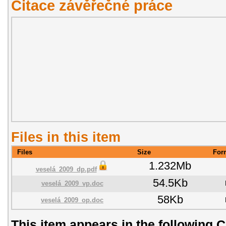
Citace závěřečné práce
Files in this item
Files
Size
For
1.232Mb
veselá_2009_dp.pdf
54.5Kb
veselá_2009_vp.doc
58Kb
veselá_2009_op.doc
This item appears in the following C