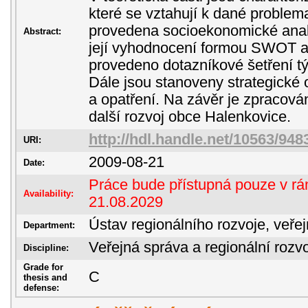
které se vztahují k dané problemat
provedena socioekonomické anal
Abstract:
její vyhodnocení formou SWOT an
provedeno dotazníkové šetření tý
Dále jsou stanoveny strategické obl
a opatření. Na závěr je zpracován
další rozvoj obce Halenkovice.
http://hdl.handle.net/10563/948
URI:
2009-08-21
Date:
Práce bude přístupná pouze v rám
Availability:
21.08.2029
Ústav regionálního rozvoje, veře
Department:
Veřejná správa a regionální rozvo
Discipline:
Grade for
C
thesis and
defense: