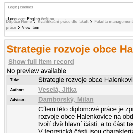
Login
|
cookies
Language: English
čeština
DSpace Home
Kvalifikační práce dle fakult
Fakulta management
práce
View Item
Strategie rozvoje obce H
Show full item record
No preview available
Strategie rozvoje obce Halenkov
Title:
Veselá, Jitka
Author:
Damborský, Milan
Advisor:
Cílem této diplomové práce je zp
rozvoje obce Halenkovice na obd
tvoří dvě hlavní části, a to část t
V teoretická části jsou charakter