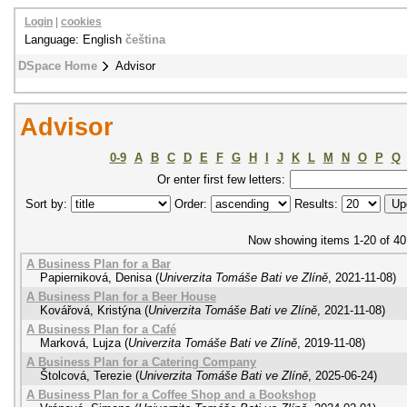
Login
|
cookies
Language: English
čeština
DSpace Home
Advisor
Advisor
0-9
A
B
C
D
E
F
G
H
I
J
K
L
M
N
O
P
Q
Or enter first few letters:
Sort by:
Order:
Results:
Now showing items 1-20 of 40
A Business Plan for a Bar
Papierniková, Denisa
(
Univerzita Tomáše Bati ve Zlíně
,
2021-11-08
)
A Business Plan for a Beer House
Kovářová, Kristýna
(
Univerzita Tomáše Bati ve Zlíně
,
2021-11-08
)
A Business Plan for a Café
Marková, Lujza
(
Univerzita Tomáše Bati ve Zlíně
,
2019-11-08
)
A Business Plan for a Catering Company
Štolcová, Terezie
(
Univerzita Tomáše Bati ve Zlíně
,
2025-06-24
)
A Business Plan for a Coffee Shop and a Bookshop