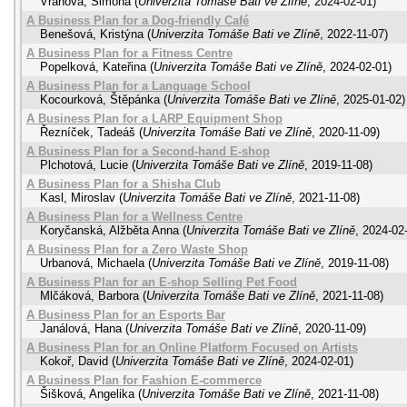
Vránová, Simona
(
Univerzita Tomáše Bati ve Zlíně
,
2024-02-01
)
A Business Plan for a Dog-friendly Café
Benešová, Kristýna
(
Univerzita Tomáše Bati ve Zlíně
,
2022-11-07
)
A Business Plan for a Fitness Centre
Popelková, Kateřina
(
Univerzita Tomáše Bati ve Zlíně
,
2024-02-01
)
A Business Plan for a Language School
Kocourková, Štěpánka
(
Univerzita Tomáše Bati ve Zlíně
,
2025-01-02
)
A Business Plan for a LARP Equipment Shop
Řezníček, Tadeáš
(
Univerzita Tomáše Bati ve Zlíně
,
2020-11-09
)
A Business Plan for a Second-hand E-shop
Plchotová, Lucie
(
Univerzita Tomáše Bati ve Zlíně
,
2019-11-08
)
A Business Plan for a Shisha Club
Kasl, Miroslav
(
Univerzita Tomáše Bati ve Zlíně
,
2021-11-08
)
A Business Plan for a Wellness Centre
Koryčanská, Alžběta Anna
(
Univerzita Tomáše Bati ve Zlíně
,
2024-02
A Business Plan for a Zero Waste Shop
Urbanová, Michaela
(
Univerzita Tomáše Bati ve Zlíně
,
2019-11-08
)
A Business Plan for an E-shop Selling Pet Food
Mlčáková, Barbora
(
Univerzita Tomáše Bati ve Zlíně
,
2021-11-08
)
A Business Plan for an Esports Bar
Janálová, Hana
(
Univerzita Tomáše Bati ve Zlíně
,
2020-11-09
)
A Business Plan for an Online Platform Focused on Artists
Kokoř, David
(
Univerzita Tomáše Bati ve Zlíně
,
2024-02-01
)
A Business Plan for Fashion E-commerce
Šišková, Angelika
(
Univerzita Tomáše Bati ve Zlíně
,
2021-11-08
)