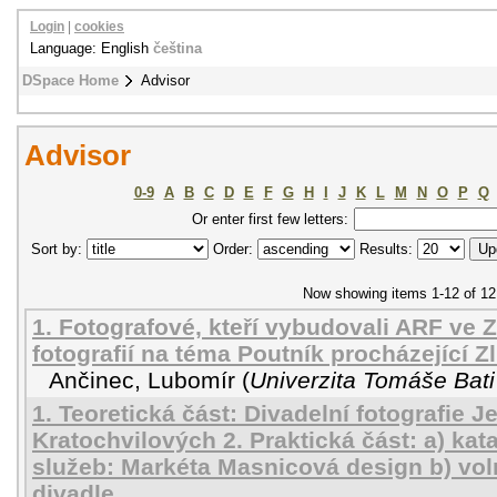
Login
|
cookies
Language: English
čeština
DSpace Home
Advisor
Advisor
0-9
A
B
C
D
E
F
G
H
I
J
K
L
M
N
O
P
Q
Or enter first few letters:
Sort by:
Order:
Results:
Now showing items 1-12 of 12
1. Fotografové, kteří vybudovali ARF ve Z
fotografií na téma Poutník procházející Z
Ančinec, Lubomír
(
Univerzita Tomáše Bati
1. Teoretická část: Divadelní fotografie J
Kratochvilových 2. Praktická část: a) ka
služeb: Markéta Masnicová design b) vol
divadle