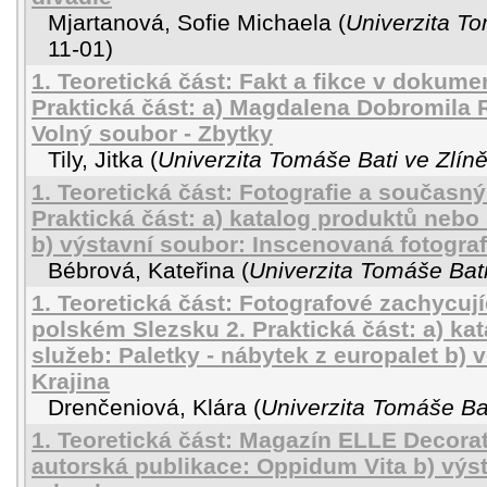
Mjartanová, Sofie Michaela
(
Univerzita To
11-01
)
1. Teoretická část: Fakt a fikce v dokumen
Praktická část: a) Magdalena Dobromila R
Volný soubor - Zbytky
Tily, Jitka
(
Univerzita Tomáše Bati ve Zlín
1. Teoretická část: Fotografie a současný
Praktická část: a) katalog produktů nebo
b) výstavní soubor: Inscenovaná fotograf
Bébrová, Kateřina
(
Univerzita Tomáše Bati
1. Teoretická část: Fotografové zachycují
polském Slezsku 2. Praktická část: a) ka
služeb: Paletky - nábytek z europalet b) 
Krajina
Drenčeniová, Klára
(
Univerzita Tomáše Bat
1. Teoretická část: Magazín ELLE Decorati
autorská publikace: Oppidum Vita b) výst