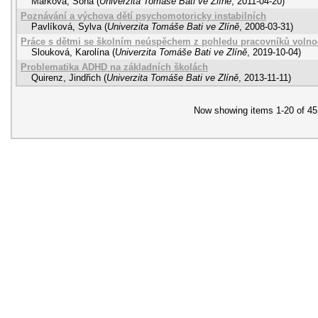
Marková, Soňa
(
Univerzita Tomáše Bati ve Zlíně
,
2011-04-20
)
Poznávání a výchova dětí psychomotoricky instabilních
Pavlíková, Sylva
(
Univerzita Tomáše Bati ve Zlíně
,
2008-03-31
)
Práce s dětmi se školním neúspěchem z pohledu pracovníků volno
Slouková, Karolína
(
Univerzita Tomáše Bati ve Zlíně
,
2019-10-04
)
Problematika ADHD na základních školách
Quirenz, Jindřich
(
Univerzita Tomáše Bati ve Zlíně
,
2013-11-11
)
Now showing items 1-20 of 45