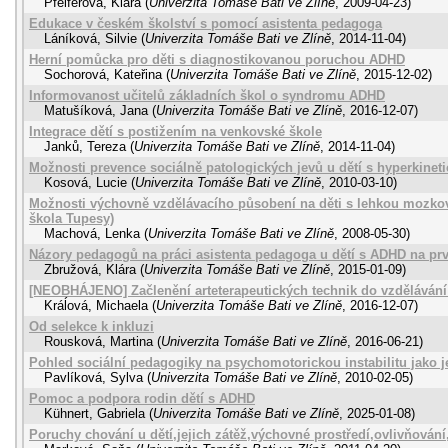
Pfeiferová, Klára
(
Univerzita Tomáše Bati ve Zlíně
,
2009-04-23
)
Edukace v českém školství s pomocí asistenta pedagoga
Láníková, Silvie
(
Univerzita Tomáše Bati ve Zlíně
,
2014-11-04
)
Herní pomůcka pro děti s diagnostikovanou poruchou ADHD
Sochorová, Kateřina
(
Univerzita Tomáše Bati ve Zlíně
,
2015-12-02
)
Informovanost učitelů základních škol o syndromu ADHD
Matušíková, Jana
(
Univerzita Tomáše Bati ve Zlíně
,
2016-12-07
)
Integrace dětí s postižením na venkovské škole
Janků, Tereza
(
Univerzita Tomáše Bati ve Zlíně
,
2014-11-04
)
Možnosti prevence sociálně patologických jevů u dětí s hyperkine
Kosová, Lucie
(
Univerzita Tomáše Bati ve Zlíně
,
2010-03-10
)
Možnosti výchovně vzdělávacího působení na děti s lehkou mozkovo
škola Tupesy)
Machová, Lenka
(
Univerzita Tomáše Bati ve Zlíně
,
2008-05-30
)
Názory pedagogů na práci asistenta pedagoga u dětí s ADHD na pr
Zbružová, Klára
(
Univerzita Tomáše Bati ve Zlíně
,
2015-01-09
)
[NEOBHÁJENO] Začlenění arteterapeutických technik do vzdělávání
Kráĺová, Michaela
(
Univerzita Tomáše Bati ve Zlíně
,
2016-12-07
)
Od selekce k inkluzi
Rousková, Martina
(
Univerzita Tomáše Bati ve Zlíně
,
2016-06-21
)
Pohled sociální pedagogiky na psychomotorickou instabilitu jako jed
Pavlíková, Sylva
(
Univerzita Tomáše Bati ve Zlíně
,
2010-02-05
)
Pomoc a podpora rodin dětí s ADHD
Kühnert, Gabriela
(
Univerzita Tomáše Bati ve Zlíně
,
2025-01-08
)
Poruchy chování u dětí,jejich zátěž,výchovné prostředí,ovlivňování,