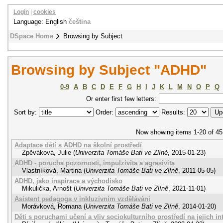
Login
|
cookies
Language: English
čeština
DSpace Home
Browsing by Subject
Browsing by Subject "ADHD"
0-9
A
B
C
D
E
F
G
H
I
J
K
L
M
N
O
P
Q
Or enter first few letters:
Sort by:
Order:
Results:
Now showing items 1-20 of 45
Adaptace dětí s ADHD na školní prostředí
Zpěváková, Julie
(
Univerzita Tomáše Bati ve Zlíně
,
2015-01-23
)
ADHD - porucha pozornosti, impulzivita a agresivita
Vlastníková, Martina
(
Univerzita Tomáše Bati ve Zlíně
,
2011-05-05
)
ADHD, jako inspirace a východisko
Mikulička, Arnošt
(
Univerzita Tomáše Bati ve Zlíně
,
2021-11-01
)
Asistent pedagoga v inkluzivním vzdělávání
Morávková, Romana
(
Univerzita Tomáše Bati ve Zlíně
,
2014-01-20
)
Děti s poruchami učení a vliv sociokulturního prostředí na jejich in