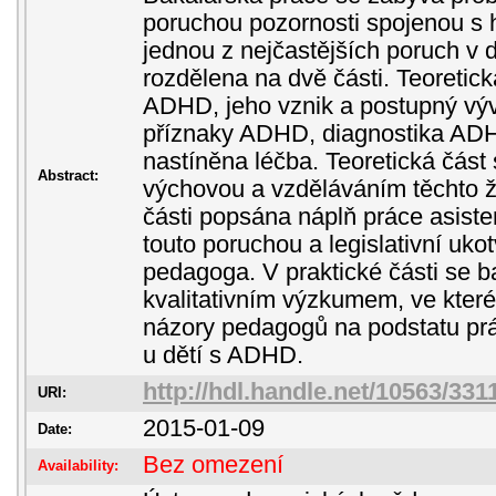
poruchou pozornosti spojenou s 
jednou z nejčastějších poruch v 
rozdělena na dvě části. Teoretick
ADHD, jeho vznik a postupný vý
příznaky ADHD, diagnostika ADH
nastíněna léčba. Teoretická část
Abstract:
výchovou a vzděláváním těchto žá
části popsána náplň práce asiste
touto poruchou a legislativní uko
pedagoga. V praktické části se 
kvalitativním výzkumem, ve kte
názory pedagogů na podstatu pr
u dětí s ADHD.
http://hdl.handle.net/10563/331
URI:
2015-01-09
Date:
Bez omezení
Availability: