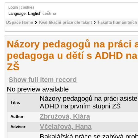
Login
|
cookies
Language: English
čeština
DSpace Home
Kvalifikační práce dle fakult
Fakulta humanitních 
Názory pedagogů na práci a
pedagoga u dětí s ADHD na
ZŠ
Show full item record
No preview available
Názory pedagogů na práci asiste
Title:
ADHD na prvním stupni ZŠ
Zbružová, Klára
Author:
Včelařová, Hana
Advisor:
Bakalářská práce se zabývá probl