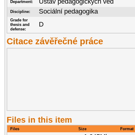
Ústav pedagogických věd
Department:
Sociální pedagogika
Discipline:
Grade for
D
thesis and
defense:
Citace závěřečné práce
Files in this item
Files
Size
Format