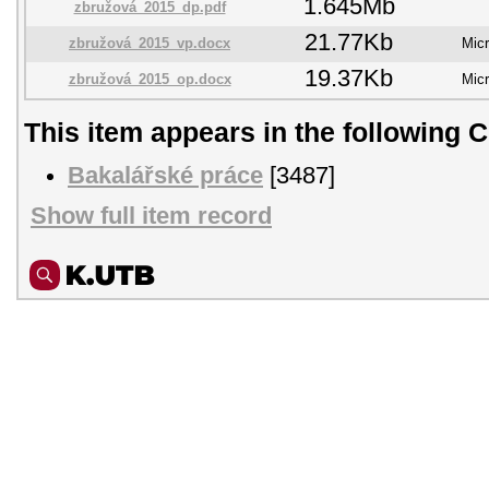
1.645Mb
zbružová_2015_dp.pdf
21.77Kb
zbružová_2015_vp.docx
Mic
19.37Kb
zbružová_2015_op.docx
Mic
This item appears in the following C
Bakalářské práce
[3487]
Show full item record