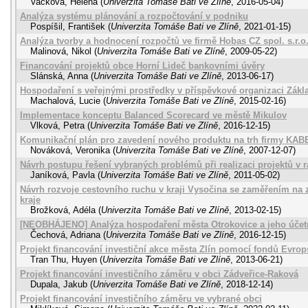
Vacková, Helena
(
Univerzita Tomáše Bati ve Zlíně
,
2016-05-04
)
Analýza systému plánování a rozpočtování v podniku
Pospíšil, František
(
Univerzita Tomáše Bati ve Zlíně
,
2021-01-15
)
Analýza tvorby a hodnocení rozpočtů ve firmě Hobas CZ spol. s.r.o
Malinová, Nikol
(
Univerzita Tomáše Bati ve Zlíně
,
2009-05-22
)
Financování projektů obce Horní Lideč bankovními úvěry
Slánská, Anna
(
Univerzita Tomáše Bati ve Zlíně
,
2013-06-17
)
Hospodaření s veřejnými prostředky v příspěvkové organizaci Zákl
Machalová, Lucie
(
Univerzita Tomáše Bati ve Zlíně
,
2015-02-16
)
Implementace konceptu Balanced Scorecard ve městě Mikulov
Vlková, Petra
(
Univerzita Tomáše Bati ve Zlíně
,
2016-12-15
)
Komunikační plán pro zavedení nového produktu na trh firmy KA
Nováková, Veronika
(
Univerzita Tomáše Bati ve Zlíně
,
2007-12-07
)
Návrh postupu řešení vybraných problémů při realizaci projektů v 
Janíková, Pavla
(
Univerzita Tomáše Bati ve Zlíně
,
2011-05-02
)
Návrh rozvoje cestovního ruchu v kraji Vysočina se zaměřením na
kraje
Brožková, Adéla
(
Univerzita Tomáše Bati ve Zlíně
,
2013-02-15
)
[NEOBHÁJENO] Analýza hospodaření města Otrokovice a jeho účetn
Čechová, Adriana
(
Univerzita Tomáše Bati ve Zlíně
,
2016-12-15
)
Projekt financování investiční akce města Zlín pomocí fondů Evrop
Tran Thu, Huyen
(
Univerzita Tomáše Bati ve Zlíně
,
2013-06-21
)
Projekt financování investičního záměru v obci Zádveřice-Raková
Dupala, Jakub
(
Univerzita Tomáše Bati ve Zlíně
,
2018-12-14
)
Projekt financování investičního záměru ve vybrané obci