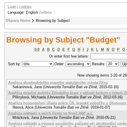
Login
|
cookies
Language: English
čeština
DSpace Home
Browsing by Subject
Browsing by Subject "Budget"
0-9
A
B
C
D
E
F
G
H
I
J
K
L
M
N
O
P
Q
Or enter first few letters:
Sort by:
Order:
Results:
Now showing items 1-20 of 28
Analýza dlouhodobého majetku statutárního města Zlína
Sekaninová, Jana
(
Univerzita Tomáše Bati ve Zlíně
,
2015-02-16
)
Analýza dotační politiky Zlínského kraje v oblasti kultury v letech 2
Přikrylová, Michaela
(
Univerzita Tomáše Bati ve Zlíně
,
2012-03-16
)
Analýza hospodaření Úřadu práce ČR, krajské pobočky v Olomouci
Illeová, Alice
(
Univerzita Tomáše Bati ve Zlíně
,
2019-01-07
)
Analýza nákladů a jejich řízení ve firmě ABF a.s.
Mrázková, Jana
(
Univerzita Tomáše Bati ve Zlíně
,
2010-05-21
)
Analýza nákladů a výnosů sociálního zařízení při strukturální změn