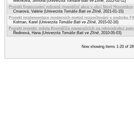
Miklíková, Simona
(
Univerzita Tomáše Bati ve Zlíně
,
2022-02-11
)
Projekt financování vybrané investiční akce v obci Nový Hrozenkov
Cmarová, Valérie
(
Univerzita Tomáše Bati ve Zlíně
,
2021-01-15
)
Projekt implementace moderních metod rozpočtování v podniku FX,
Kolman, Karel
(
Univerzita Tomáše Bati ve Zlíně
,
2015-02-16
)
Projekt investic města Kroměříže navazujících na rekonstrukci p
Ředinová, Hana
(
Univerzita Tomáše Bati ve Zlíně
,
2010-05-03
)
Now showing items 1-20 of 28