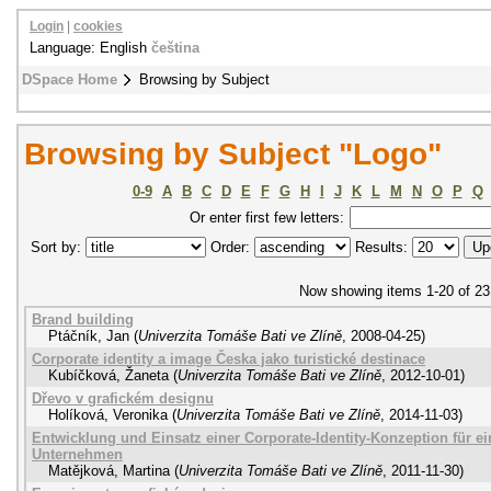
Login
|
cookies
Language: English
čeština
DSpace Home
Browsing by Subject
Browsing by Subject "Logo"
0-9
A
B
C
D
E
F
G
H
I
J
K
L
M
N
O
P
Q
Or enter first few letters:
Sort by:
Order:
Results:
Now showing items 1-20 of 23
Brand building
Ptáčník, Jan
(
Univerzita Tomáše Bati ve Zlíně
,
2008-04-25
)
Corporate identity a image Česka jako turistické destinace
Kubíčková, Žaneta
(
Univerzita Tomáše Bati ve Zlíně
,
2012-10-01
)
Dřevo v grafickém designu
Holíková, Veronika
(
Univerzita Tomáše Bati ve Zlíně
,
2014-11-03
)
Entwicklung und Einsatz einer Corporate-Identity-Konzeption für ei
Unternehmen
Matějková, Martina
(
Univerzita Tomáše Bati ve Zlíně
,
2011-11-30
)