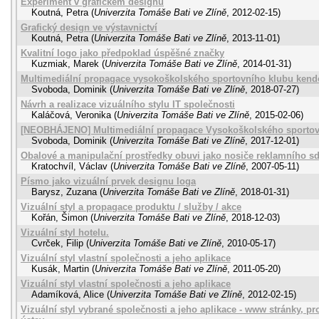
Experiment v grafickém designu
Koutná, Petra
(
Univerzita Tomáše Bati ve Zlíně
,
2012-02-15
)
Grafický design ve výstavnictví
Koutná, Petra
(
Univerzita Tomáše Bati ve Zlíně
,
2013-11-01
)
Kvalitní logo jako předpoklad úspěšné značky
Kuzmiak, Marek
(
Univerzita Tomáše Bati ve Zlíně
,
2014-01-31
)
Multimediální propagace vysokoškolského sportovního klubu kend
Svoboda, Dominik
(
Univerzita Tomáše Bati ve Zlíně
,
2018-07-27
)
Návrh a realizace vizuálního stylu IT společnosti
Kaláčová, Veronika
(
Univerzita Tomáše Bati ve Zlíně
,
2015-02-06
)
[NEOBHÁJENO] Multimediální propagace Vysokoškolského sportov
Svoboda, Dominik
(
Univerzita Tomáše Bati ve Zlíně
,
2017-12-01
)
Obalové a manipulační prostředky obuvi jako nosiče reklamního sd
Kratochvíl, Václav
(
Univerzita Tomáše Bati ve Zlíně
,
2007-05-11
)
Písmo jako vizuální prvek designu loga
Barysz, Zuzana
(
Univerzita Tomáše Bati ve Zlíně
,
2018-01-31
)
Vizuální styl a propagace produktu / služby / akce
Kořán, Šimon
(
Univerzita Tomáše Bati ve Zlíně
,
2018-12-03
)
Vizuální styl hotelu.
Cvrček, Filip
(
Univerzita Tomáše Bati ve Zlíně
,
2010-05-17
)
Vizuální styl vlastní společnosti a jeho aplikace
Kusák, Martin
(
Univerzita Tomáše Bati ve Zlíně
,
2011-05-20
)
Vizuální styl vlastní společnosti a jeho aplikace
Adamíková, Alice
(
Univerzita Tomáše Bati ve Zlíně
,
2012-02-15
)
Vizuální styl vybrané společnosti a jeho aplikace - www stránky, pr