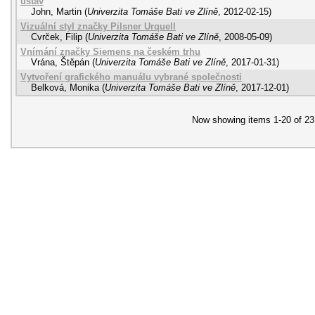
ústav
John, Martin
(
Univerzita Tomáše Bati ve Zlíně
,
2012-02-15
)
Vizuální styl značky Pilsner Urquell
Cvrček, Filip
(
Univerzita Tomáše Bati ve Zlíně
,
2008-05-09
)
Vnímání značky Siemens na českém trhu
Vrána, Štěpán
(
Univerzita Tomáše Bati ve Zlíně
,
2017-01-31
)
Vytvoření grafického manuálu vybrané společnosti
Belková, Monika
(
Univerzita Tomáše Bati ve Zlíně
,
2017-12-01
)
Now showing items 1-20 of 23