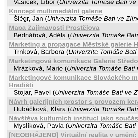
Vašíček, Libor
(
Univerzita Tomáše Bati ve 
Koncept multimediální galerie
Šlégr, Jan
(
Univerzita Tomáše Bati ve Zlín
Mapa Zajímavosti Prostějova
Bednářová, Adéla
(
Univerzita Tomáše Bati
Marketing a propagace Městské galerie H
Trnková, Barbora
(
Univerzita Tomáše Bati 
Marketingová komunikace Galerie Středo
Mrázková, Marie
(
Univerzita Tomáše Bati 
Marketingové komunikace Slováckého m
Hradišti
Stojar, Pavel
(
Univerzita Tomáše Bati ve Z
Návrh galerijních prostor s provozem ke
Hubáčková, Klára
(
Univerzita Tomáše Bati
Návštěva kulturních institucí jako součá
Myslíková, Pavla
(
Univerzita Tomáše Bati 
[NEOBHÁJENO] Virtuální realita v umění: 