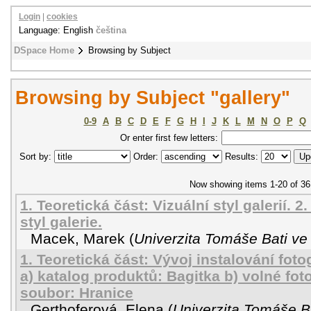
Login
|
cookies
Language: English
čeština
DSpace Home
Browsing by Subject
Browsing by Subject "gallery"
0-9
A
B
C
D
E
F
G
H
I
J
K
L
M
N
O
P
Q
Or enter first few letters:
Sort by:
Order:
Results:
Now showing items 1-20 of 36
1. Teoretická část: Vizuální styl galerií. 2
styl galerie.
Macek, Marek
(
Univerzita Tomáše Bati ve 
1. Teoretická část: Vývoj instalování fotog
a) katalog produktů: Bagitka b) volné foto
soubor: Hranice
Gerthoferová, Elena
(
Univerzita Tomáše Ba