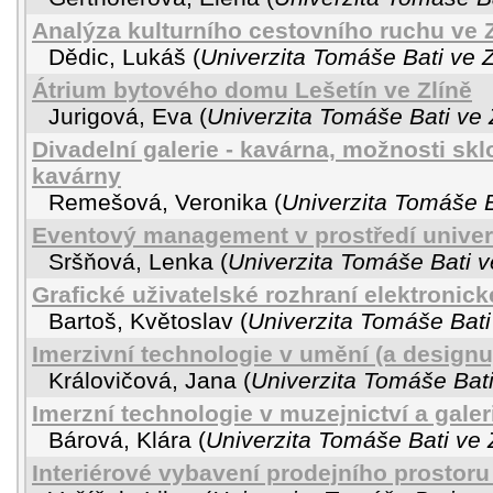
Analýza kulturního cestovního ruchu ve Z
Dědic, Lukáš
(
Univerzita Tomáše Bati ve Z
Átrium bytového domu Lešetín ve Zlíně
Jurigová, Eva
(
Univerzita Tomáše Bati ve 
Divadelní galerie - kavárna, možnosti skl
kavárny
Remešová, Veronika
(
Univerzita Tomáše B
Eventový management v prostředí univerz
Sršňová, Lenka
(
Univerzita Tomáše Bati v
Grafické uživatelské rozhraní elektronick
Bartoš, Květoslav
(
Univerzita Tomáše Bati
Imerzivní technologie v umění (a designu
Královičová, Jana
(
Univerzita Tomáše Bati
Imerzní technologie v muzejnictví a galer
Bárová, Klára
(
Univerzita Tomáše Bati ve 
Interiérové vybavení prodejního prostor