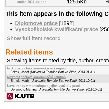
125.5Kb
stojar_2011_op.doc
Mi
This item appears in the following C
Diplomové práce
[1892]
Vysokoškolské kvalifikační práce
[256
Show full item record
Related items
Showing items related by title, author, creat
Nízkorozpočtová komunikační kampaň
Ježek, Josef
(
Univerzita Tomáše Bati ve Zlíně
,
2014-01-31
)
Nízkorozpočtová komunikační kampaň
Šimek, Matěj
(
Univerzita Tomáše Bati ve Zlíně
,
2011-10-01
)
Nové trendy v marketingu a jejich využití v praxi
Beranová, Martina
(
Univerzita Tomáše Bati ve Zlíně
,
2011-10-01
)