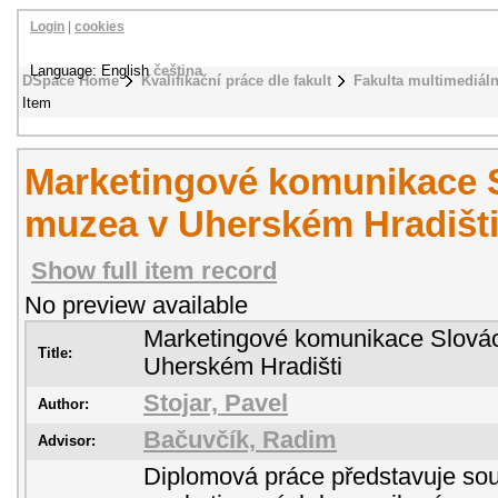
Login
|
cookies
Language: English
čeština
DSpace Home
Kvalifikační práce dle fakult
Fakulta multimediál
Item
Marketingové komunikace 
muzea v Uherském Hradišt
Show full item record
No preview available
Marketingové komunikace Slová
Title:
Uherském Hradišti
Stojar, Pavel
Author:
Bačuvčík, Radim
Advisor:
Diplomová práce představuje sou