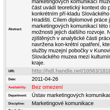
marketingových komunikací muzeí 
část uvádí teoretický kontext do 
konkrétním pří-kladu Slováckéh
Hradišti. Cílem diplomové práce je
marketingových komunikací této in
Abstract:
možnosti jejich dalšího rozvoje.
zjištěných v analytické části prác
navržena kon-krétní opatření, kt
služby muzejní pobočky v Kunovic
Slováckého muzea mezi kulturním
kraje.
http://hdl.handle.net/10563/181
URI:
2011-04-26
Date:
Bez omezení
Availability:
Ústav marketingových komunika
Department:
Marketingové komunikace
Discipline: