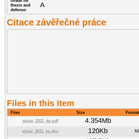
Grade for
A
thesis and
defense:
Citace závěřečné práce
Files in this item
Files
Size
Forma
4.354Mb
stojar_2011_dp.pdf
120Kb
stojar_2011_vp.doc
Mi