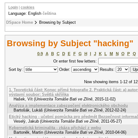
Login
|
cookies
Language: English
čeština
DSpace Home
Browsing by Subject
Browsing by Subject "hacking"
0-9
A
B
C
D
E
F
G
H
I
J
K
L
M
N
O
P
Q
Or enter first few letters:
Sort by:
Order:
Results:
Now showing items 1-12 of 12
1. Teoretická část: Konec přímé fotografie 2. Praktická část: a) auto
výstavní soubor: Světlá skříňka
Hašek, Vít
(
Univerzita Tomáše Bati ve Zlíně
,
2015-11-02
)
Analýza a implementace zabezpečení elektronického obchodu
Bartošák, Lukáš
(
Univerzita Tomáše Bati ve Zlíně
,
2012-02-24
)
Etický hacking - učební pomůcka pro předmět Bezpečnost informa
Veselý, Jakub
(
Univerzita Tomáše Bati ve Zlíně
,
2011-05-27
)
Kybernetická kriminalita - zkáza přichází z webu
Bartoněk, Martin
(
Univerzita Tomáše Bati ve Zlíně
,
2010-04-06
)