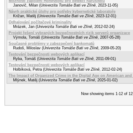
Možnosti zapojení Honeypotů pro detekci narušitelů
Janovič, Milan
(
Univerzita Tomáše Bati ve Zlíně
,
2023-11-05
)
Návrh praktické úlohy pro potřeby kybernetické laboratoře
Križan, Matěj
(
Univerzita Tomáše Bati ve Zlíně
,
2023-12-01
)
Odhalování počítačové kriminality
Mrázek, Jan
(
Univerzita Tomáše Bati ve Zlíně
,
2012-02-24
)
Projekt řešení vybraných bezpečnostních rizik serverů organizace
Výmola, Tomáš
(
Univerzita Tomáše Bati ve Zlíně
,
2007-05-28
)
Současné problémy v zabezpečení bankomatů
Rudoš, Miloslav
(
Univerzita Tomáše Bati ve Zlíně
,
2009-05-20
)
Testování bezpečnosti webových aplikací
Ryba, Tomáš
(
Univerzita Tomáše Bati ve Zlíně
,
2011-09-01
)
Testování bezpečnosti webových aplikací
Holbíková, Petra
(
Univerzita Tomáše Bati ve Zlíně
,
2012-02-24
)
The Impact of Organized Crime in the Digital Age on American and 
Mlýnek, Matěj
(
Univerzita Tomáše Bati ve Zlíně
,
2025-01-02
)
Now showing items 1-12 of 12