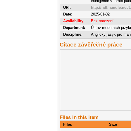
inteligence v rámci pách
URI:
http://hdl.handle.net/
Date:
2025-01-02
Availability:
Bez omezení
Department:
Ústav moderních jazyků 
Discipline:
Anglický jazyk pro man
Citace závěřečné práce
Files in this item
Files
Size