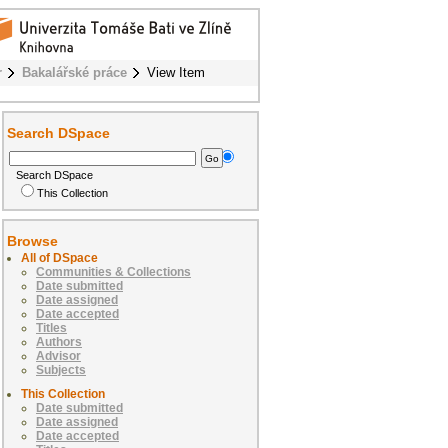
r
Bakalářské práce
View Item
Search DSpace
Search DSpace
This Collection
Browse
All of DSpace
Communities & Collections
Date submitted
Date assigned
Date accepted
Titles
Authors
Advisor
Subjects
This Collection
Date submitted
Date assigned
Date accepted