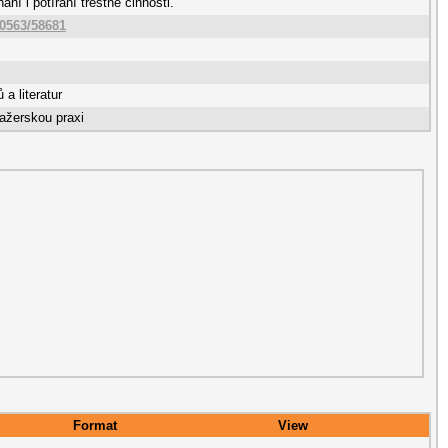
ání i potírání trestné činnosti.
10563/58681
a literatur
ažerskou praxi
Format
View