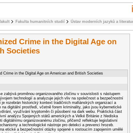
fakult
Fakulta humanitních studií
Ústav moderních jazyků a literatu
ized Crime in the Digital Age on
h Societies
 Crime in the Digital Age on American and British Societies
se zabývá proměnou organizovaného zločinu v souvislosti s nástupem
vývojem technologií a analyzuje jejich vliv na společnost a bezpečnostní
ti je rozebrán historický kontext tradičních mafiánských organizací a
na digitální prostředí, včetně forem kriminality, jako jsou kybernetické
dírání, využívání kryptoměn či působení na dark webu. Praktická část
ivní analýzu Spojených států amerických a Velké Británie z hlediska
proti digitálnímu organizovanému zločinu, přičemž reflektuje legislativní
echanismy a technologické nástroje pro detekci a prevenci hrozeb.
 na etické a bezpečnostní otázky spojené s rostoucím zapojením umělé