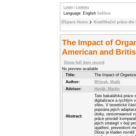
Login
|
cookies
Language: English
čeština
DSpace Home
Kvalifikační práce dle 
The Impact of Organ
American and Britis
Show full item record
No preview available
Title:
The Impact of Organized
Author:
Mlýnek, Matěj
Advisor:
Horák, Martin
Tato bakalářská práce 
digitalizace a rychlým 
sféru. V teoretické čás
popsána jejich adaptace 
útoky, ransomwarové vy
Abstract:
práce provádí komparat
jejich strategií v boji 
opatření, preventivní m
Důraz je kladen rovněž