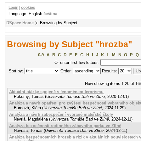
Login
|
cookies
Language: English
čeština
DSpace Home
Browsing by Subject
Browsing by Subject "hrozba"
0-9
A
B
C
D
E
F
G
H
I
J
K
L
M
N
O
P
Q
Or enter first few letters:
Sort by:
Order:
Results:
Now showing items 1-20 of 16
Aktuální otázky spojené s fenoménem terorismu
Pokorný, Tomáš
(
Univerzita Tomáše Bati ve Zlíně
,
2020-12-01
)
Analýza a návrh opatření pro zvýšení bezpečnosti vybraného objek
Burdová, Klára
(
Univerzita Tomáše Bati ve Zlíně
,
2024-11-29
)
Analýza a návrh zabezpečení vybrané mateřské školy
Nevrlá, Magdaléna
(
Univerzita Tomáše Bati ve Zlíně
,
2024-12-11
)
Analýza bezpečnosti rodinného zábavního parku ve Zlíně
Nevřala, Tomáš
(
Univerzita Tomáše Bati ve Zlíně
,
2024-12-11
)
Analýza bezpečnostních hrozeb a rizik v aktuálních souvislostech 