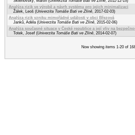
Sklenovský, Martin
(
Univerzita Tomáše Bati ve Zlíně
,
2011-12-15
)
Analýza rizik ve výrobě a návrh systému pro jejich minimalizaci
Žálek, Leoš
(
Univerzita Tomáše Bati ve Zlíně
,
2017-02-03
)
Analýza rizik vzniku mimořádné události v obci Březová
Janků, Adéla
(
Univerzita Tomáše Bati ve Zlíně
,
2015-02-06
)
Analýza současné situace v České republice a její vliv na bezpečnos
Totek, Josef
(
Univerzita Tomáše Bati ve Zlíně
,
2014-02-07
)
Now showing items 1-20 of 16