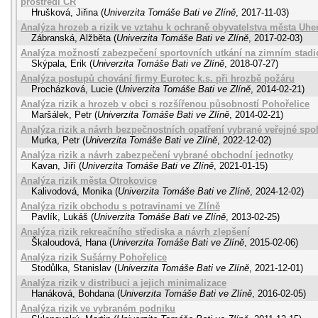
prostředí ČR
Hrušková, Jiřina
(
Univerzita Tomáše Bati ve Zlíně
,
2017-11-03
)
Analýza hrozeb a rizik ve vztahu k ochraně obyvatelstva města Uhe
Zábranská, Alžběta
(
Univerzita Tomáše Bati ve Zlíně
,
2017-02-03
)
Analýza možností zabezpečení sportovních utkání na zimním stad
Skýpala, Erik
(
Univerzita Tomáše Bati ve Zlíně
,
2018-07-27
)
Analýza postupů chování firmy Eurotec k.s. při hrozbě požáru
Procházková, Lucie
(
Univerzita Tomáše Bati ve Zlíně
,
2014-02-21
)
Analýza rizik a hrozeb v obci s rozšířenou působností Pohořelice
Maršálek, Petr
(
Univerzita Tomáše Bati ve Zlíně
,
2014-02-21
)
Analýza rizik a návrh bezpečnostních opatření vybrané veřejné spo
Murka, Petr
(
Univerzita Tomáše Bati ve Zlíně
,
2022-12-02
)
Analýza rizik a návrh zabezpečení vybrané obchodní jednotky
Kavan, Jiří
(
Univerzita Tomáše Bati ve Zlíně
,
2021-01-15
)
Analýza rizik města Otrokovice
Kalivodová, Monika
(
Univerzita Tomáše Bati ve Zlíně
,
2024-12-02
)
Analýza rizik obchodu s potravinami ve Zlíně
Pavlík, Lukáš
(
Univerzita Tomáše Bati ve Zlíně
,
2013-02-25
)
Analýza rizik rekreačního střediska a návrh zlepšení
Škaloudová, Hana
(
Univerzita Tomáše Bati ve Zlíně
,
2015-02-06
)
Analýza rizik Sušárny Pohořelice
Stodůlka, Stanislav
(
Univerzita Tomáše Bati ve Zlíně
,
2021-12-01
)
Analýza rizik v distribuci a jejich minimalizace
Hanáková, Bohdana
(
Univerzita Tomáše Bati ve Zlíně
,
2016-02-05
)
Analýza rizik ve vybraném podniku