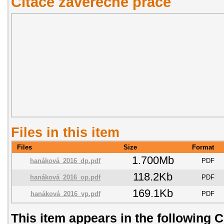
Citace závěřečné práce
Files in this item
Files
Size
Format
1.700Mb
hanáková_2016_dp.pdf
PDF
118.2Kb
hanáková_2016_op.pdf
PDF
169.1Kb
hanáková_2016_vp.pdf
PDF
This item appears in the following C