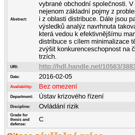
vybrané obchodní společnosti. V 
nejenom základní pojmy z problem
i z oblasti distribuce. Dále jsou 
Abstract:
výsledků analýz navrhnuta taková
která vedou k efektivnějšímu ma
distribuce s cílem minimalizace tě
zvýšit konkurenceschopnost na č
trzích.
http://hdl.handle.net/10563/388
URI:
2016-02-05
Date:
Bez omezení
Availability:
Ústav krizového řízení
Department:
Ovládání rizik
Discipline:
Grade for
C
thesis and
defense: