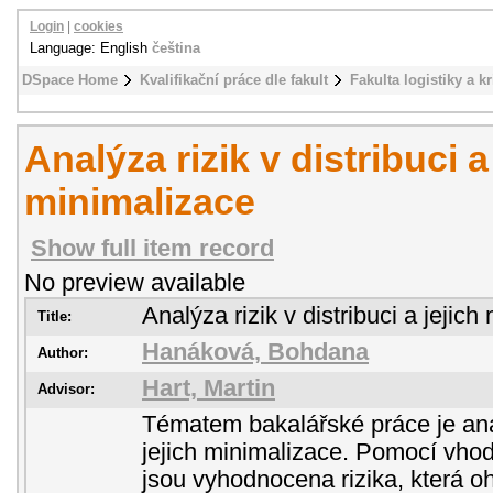
Login
|
cookies
Language: English
čeština
DSpace Home
Kvalifikační práce dle fakult
Fakulta logistiky a k
Analýza rizik v distribuci a
minimalizace
Show full item record
No preview available
Analýza rizik v distribuci a jejic
Title:
Hanáková, Bohdana
Author:
Hart, Martin
Advisor:
Tématem bakalářské práce je analý
jejich minimalizace. Pomocí vho
jsou vyhodnocena rizika, která oh