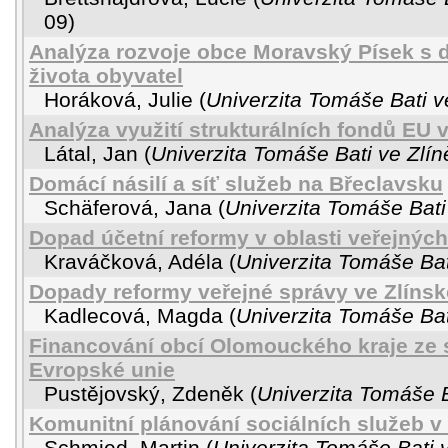
09
)
Analýza rozvoje obce Moravský Písek s 
života obyvatel
Horáková, Julie
(
Univerzita Tomáše Bati v
Analýza využití strukturálních fondů EU 
Látal, Jan
(
Univerzita Tomáše Bati ve Zlín
Domácí násilí a síť služeb na Břeclavsku
Schäferová, Jana
(
Univerzita Tomáše Bati
Dopad účetní reformy v oblasti veřejných
Kraváčková, Adéla
(
Univerzita Tomáše Bat
Dopady reformy veřejné správy ve Zlínsk
Kadlecová, Magda
(
Univerzita Tomáše Bat
Financování obcí Olomouckého kraje ze s
Evropské unie
Pustějovský, Zdeněk
(
Univerzita Tomáše B
Komunitní plánování sociálních služeb v
Schmied, Martin
(
Univerzita Tomáše Bati 