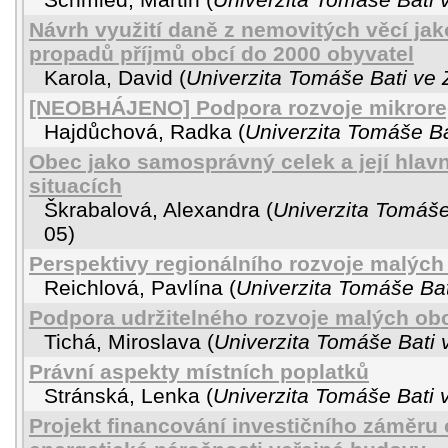
Návrh využití daně z nemovitých věcí jak
propadů příjmů obcí do 2000 obyvatel
Karola, David
(
Univerzita Tomáše Bati ve 
[NEOBHÁJENO] Podpora rozvoje mikroreg
Hajdůchová, Radka
(
Univerzita Tomáše Ba
Obec jako samosprávný celek a její hlavn
situacích
Škrabalová, Alexandra
(
Univerzita Tomáše
05
)
Perspektivy regionálního rozvoje malých
Reichlová, Pavlína
(
Univerzita Tomáše Bat
Podpora udržitelného rozvoje malých obc
Tichá, Miroslava
(
Univerzita Tomáše Bati 
Právní aspekty místních poplatků
Stránská, Lenka
(
Univerzita Tomáše Bati 
Projekt financování investičního záměru 