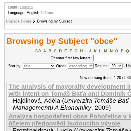
Login
|
cookies
Language: English
čeština
DSpace Home
Browsing by Subject
Browsing by Subject "obce"
0-9
A
B
C
D
E
F
G
H
I
J
K
L
M
N
O
P
Q
Or enter first few letters:
Sort by:
Order:
Results:
Now showing items 1-20 of 36
The analysis of mayoralty development in
with intent on Tomáš Baťa and Dominik Č
Hajdinová, Adéla
(
Univerzita Tomáše Bati 
Managementu A Ekonomiky
,
2009
)
Analýza hospodaření obce Pohořelice v l
účelem předpovědi budoucího vývoje
Brettšnajdrová, Lucie
(
Univerzita Tomáše B