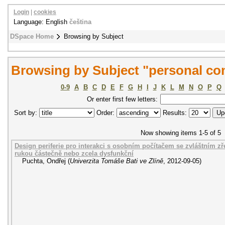
Login
|
cookies
Language: English
čeština
DSpace Home
Browsing by Subject
Browsing by Subject "personal co
0-9
A
B
C
D
E
F
G
H
I
J
K
L
M
N
O
P
Q
Or enter first few letters:
Sort by:
Order:
Results:
Now showing items 1-5 of 5
Design periferie pro interakci s osobním počítačem se zvláštním zř
rukou částečně nebo zcela dysfunkční
Puchta, Ondřej
(
Univerzita Tomáše Bati ve Zlíně
,
2012-09-05
)