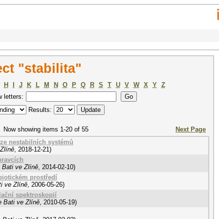
t "stabilita"
H
I
J
K
L
M
N
O
P
Q
R
S
T
U
V
W
X
Y
Z
w letters:
Results:
Now showing items 1-20 of 55
Next Page
áze nestabilních systémů
Zlíně
,
2018-12-21
)
pravcích
Bati ve Zlíně
,
2014-02-10
)
biotickém prostředí
i ve Zlíně
,
2006-05-26
)
lační spektroskopií
 Bati ve Zlíně
,
2010-05-19
)