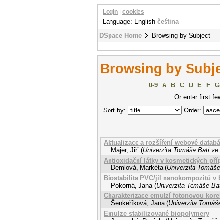
Login
|
cookies
Language: English
čeština
DSpace Home
Browsing by Subject
Browsing by Subjec
0-9
A
B
C
D
E
F
G
Or enter first fe
Sort by:
Order:
Aktualizace a rozšíření webové datab
Majer, Jiří
(
Univerzita Tomáše Bati ve 
Antioxidační látky v kosmetických pří
Demlová, Markéta
(
Univerzita Tomáše 
Biostabilita PVC/jíl nanokompozitů v 
Pokorná, Jana
(
Univerzita Tomáše Bat
Charakterizace emulzí fotonovou kore
Šenkeříková, Jana
(
Univerzita Tomáše
Emulze stabilizované biopolymery