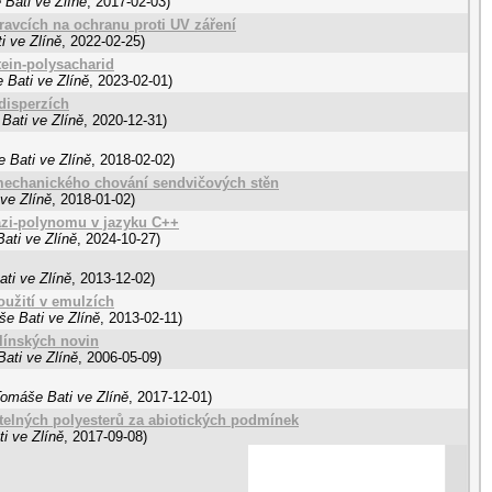
 Bati ve Zlíně
,
2017-02-03
)
ravcích na ochranu proti UV záření
i ve Zlíně
,
2022-02-25
)
ein-polysacharid
 Bati ve Zlíně
,
2023-02-01
)
disperzích
Bati ve Zlíně
,
2020-12-31
)
 Bati ve Zlíně
,
2018-02-02
)
mechanického chování sendvičových stěn
ve Zlíně
,
2018-01-02
)
zi-polynomu v jazyku C++
ati ve Zlíně
,
2024-10-27
)
ti ve Zlíně
,
2013-12-02
)
oužití v emulzích
še Bati ve Zlíně
,
2013-02-11
)
línských novin
ati ve Zlíně
,
2006-05-09
)
Tomáše Bati ve Zlíně
,
2017-12-01
)
žitelných polyesterů za abiotických podmínek
i ve Zlíně
,
2017-09-08
)