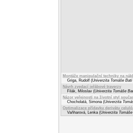
Montáže manipulační techniky na nákl
Griga, Rudolf
(
Univerzita Tomáše Bati 
Návrh zvedací jeřábové traverzy
Filák, Miloslav
(
Univerzita Tomáše Bat
Názor veřejnosti na životní styl souč
Chocholatá, Simona
(
Univerzita Tomáš
Optimalizace přídavku derivátu celulóz
Vaňharová, Lenka
(
Univerzita Tomáše 