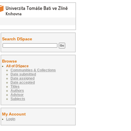
Search DSpace
Browse
All of DSpace
Communities & Collections
Date submitted
Date assigned
Date accepted
Titles
Authors
Advisor
Subjects
My Account
Login