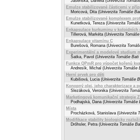
Jasenská, Daniela
(
Univerzita Tomáše
Emulze stabilizované částicemi v příp
Moricová, Dita
(
Univerzita Tomáše Bat
Emulze stabilizované komplexem prot
Kunetková, Tereza
(
Univerzita Tomáše
Enkapsulace kurkuminu v koloidních 
Tillerová, Markéta
(
Univerzita Tomáše 
Enkapsulace vitamínu C
Burešová, Romana
(
Univerzita Tomáše
Experimentální a modelové studium 
Šatka, Pavol
(
Univerzita Tomáše Bati 
Funkce QPmR pro výpočet kořenů kva
Andresík, Michal
(
Univerzita Tomáše B
Herní prvek pro děti
Kubišová, Lucia
(
Univerzita Tomáše Ba
Konopný olej, jeho charakterizace a p
Slezáková, Veronika
(
Univerzita Tomá
Marketingová komunikační strategie Z
Podhajská, Dana
(
Univerzita Tomáše B
Místa
Procházková, Stanislava
(
Univerzita 
Modifikace stability biologicky rozlo
Drőhsler, Petra
(
Univerzita Tomáše Bat