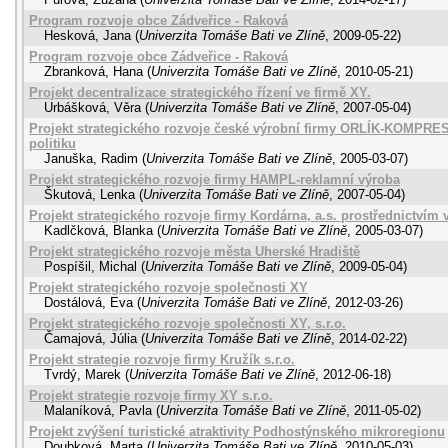
Program rozvoje obce Zádveřice - Raková
Hesková, Jana
(
Univerzita Tomáše Bati ve Zlíně
,
2009-05-22
)
Program rozvoje obce Zádveřice - Raková
Zbranková, Hana
(
Univerzita Tomáše Bati ve Zlíně
,
2010-05-21
)
Projekt decentralizace strategického řízení ve firmě XY.
Urbášková, Věra
(
Univerzita Tomáše Bati ve Zlíně
,
2007-05-04
)
Projekt strategického rozvoje české výrobní firmy ORLÍK-KOMPRES
politiku
Januška, Radim
(
Univerzita Tomáše Bati ve Zlíně
,
2005-03-07
)
Projekt strategického rozvoje firmy HAMPL-reklamní výroba
Škutová, Lenka
(
Univerzita Tomáše Bati ve Zlíně
,
2007-05-04
)
Projekt strategického rozvoje firmy Kordárna, a.s. prostřednictví
Kadlčková, Blanka
(
Univerzita Tomáše Bati ve Zlíně
,
2005-03-07
)
Projekt strategického rozvoje města Uherské Hradiště
Pospíšil, Michal
(
Univerzita Tomáše Bati ve Zlíně
,
2009-05-04
)
Projekt strategického rozvoje společnosti XY
Dostálová, Eva
(
Univerzita Tomáše Bati ve Zlíně
,
2012-03-26
)
Projekt strategického rozvoje společnosti XY, s.r.o.
Čamajová, Júlia
(
Univerzita Tomáše Bati ve Zlíně
,
2014-02-22
)
Projekt strategie rozvoje firmy Kružík s.r.o.
Tvrdý, Marek
(
Univerzita Tomáše Bati ve Zlíně
,
2012-06-18
)
Projekt strategie rozvoje firmy XY s.r.o.
Malaníková, Pavla
(
Univerzita Tomáše Bati ve Zlíně
,
2011-05-02
)
Projekt zvýšení turistické atraktivity Podhostýnského mikroregionu
Doubková, Marta
(
Univerzita Tomáše Bati ve Zlíně
,
2010-05-03
)