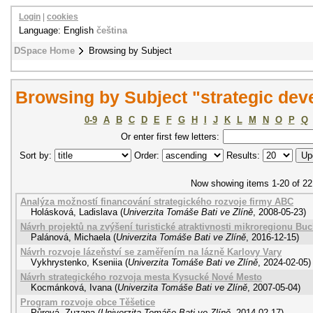
Login
|
cookies
Language: English
čeština
DSpace Home
Browsing by Subject
Browsing by Subject "strategic de
0-9
A
B
C
D
E
F
G
H
I
J
K
L
M
N
O
P
Q
Or enter first few letters:
Sort by:
Order:
Results:
Now showing items 1-20 of 22
Analýza možností financování strategického rozvoje firmy ABC
Holásková, Ladislava
(
Univerzita Tomáše Bati ve Zlíně
,
2008-05-23
)
Návrh projektů na zvýšení turistické atraktivnosti mikroregionu Bu
Palánová, Michaela
(
Univerzita Tomáše Bati ve Zlíně
,
2016-12-15
)
Návrh rozvoje lázeňství se zaměřením na lázně Karlovy Vary
Vykhrystenko, Kseniia
(
Univerzita Tomáše Bati ve Zlíně
,
2024-02-05
)
Návrh strategického rozvoja mesta Kysucké Nové Mesto
Kocmánková, Ivana
(
Univerzita Tomáše Bati ve Zlíně
,
2007-05-04
)
Program rozvoje obce Těšetice
Půrová, Zuzana
(
Univerzita Tomáše Bati ve Zlíně
,
2014-02-17
)